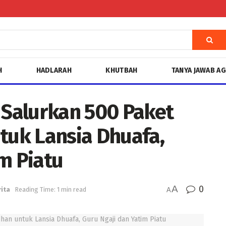
H
HADLARAH
KHUTBAH
TANYA JAWAB A
Salurkan 500 Paket
uk Lansia Dhuafa,
m Piatu
A
0
ita
Reading Time: 1 min read
A