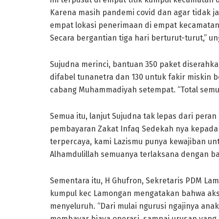
Karena masih pandemi covid dan agar tidak 
empat lokasi penerimaan di empat kecamatan,
Secara bergantian tiga hari berturut-turut,” u
Sujudna merinci, bantuan 350 paket diserahka
difabel tunanetra dan 130 untuk fakir miskin
cabang Muhammadiyah setempat. “Total semua
Semua itu, lanjut Sujudna tak lepas dari per
pembayaran Zakat Infaq Sedekah nya kepada
terpercaya, kami Lazismu punya kewajiban u
Alhamdulillah semuanya terlaksana dengan ba
Sementara itu, H Ghufron, Sekretaris PDM La
kumpul kec Lamongan mengatakan bahwa aksi 
menyeluruh. “Dari mulai ngurusi ngajinya ana
membayar biaya operasi, sampai urusan yang