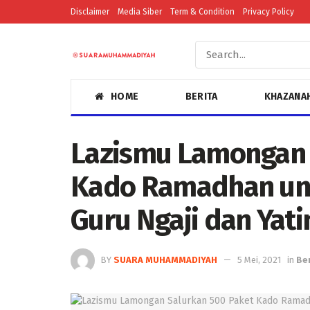
Disclaimer
Media Siber
Term & Condition
Privacy Policy
HOME
BERITA
KHAZANA
Lazismu Lamongan 
Kado Ramadhan unt
Guru Ngaji dan Yati
BY
SUARA MUHAMMADIYAH
5 Mei, 2021
in
Ber