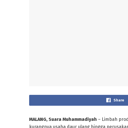
Share
MALANG, Suara Muhammadiyah
– Limbah prod
kurangnya usaha daur ulang hingga perusakan