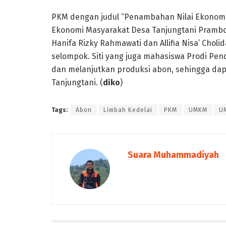
PKM dengan judul “Penambahan Nilai Ekonomi
Ekonomi Masyarakat Desa Tanjungtani Prambon N
Hanifa Rizky Rahmawati dan Allifia Nisa’ Cho
selompok. Siti yang juga mahasiswa Prodi Pend
dan melanjutkan produksi abon, sehingga da
Tanjungtani. (
diko
)
Tags:
Abon
Limbah Kedelai
PKM
UMKM
U
Suara Muhammadiyah