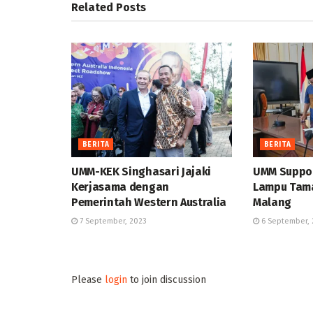
Related
Posts
BERITA
BERITA
UMM-KEK Singhasari Jajaki
UMM Suppor
Kerjasama dengan
Lampu Tama
Pemerintah Western Australia
Malang
7 September, 2023
6 September, 
Please
login
to join discussion