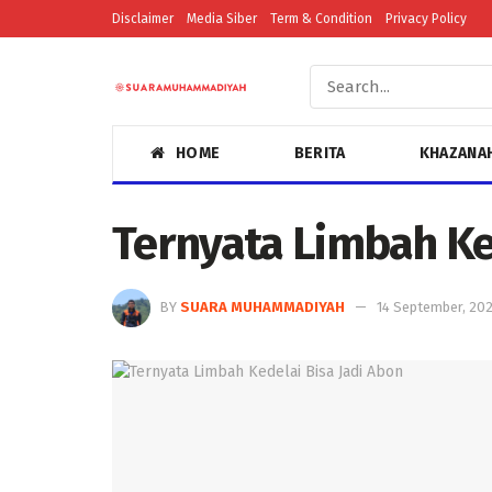
Disclaimer
Media Siber
Term & Condition
Privacy Policy
HOME
BERITA
KHAZANA
Ternyata Limbah Ke
BY
SUARA MUHAMMADIYAH
14 September, 202