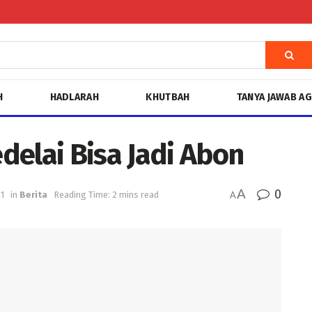
H
HADLARAH
KHUTBAH
TANYA JAWAB A
delai Bisa Jadi Abon
A
0
1
in
Berita
Reading Time: 2 mins read
A