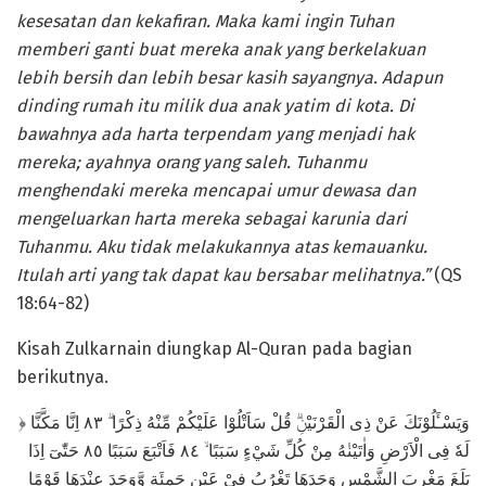
kesesatan dan kekafiran. Maka kami ingin Tuhan
memberi ganti buat mereka anak yang berkelakuan
lebih bersih dan lebih besar kasih sayangnya. Adapun
dinding rumah itu milik dua anak yatim di kota. Di
bawahnya ada harta terpendam yang menjadi hak
mereka; ayahnya orang yang saleh. Tuhanmu
menghendaki mereka mencapai umur dewasa dan
mengeluarkan harta mereka sebagai karunia dari
Tuhanmu. Aku tidak melakukannya atas kemauanku.
Itulah arti yang tak dapat kau bersabar melihatnya.”
(QS
18:64-82)
Kisah Zulkarnain diungkap Al-Quran pada bagian
berikutnya.
﴿ وَيَسْـَٔلُوْنَكَ عَنْ ذِى الْقَرْنَيْنِۗ قُلْ سَاَتْلُوْا عَلَيْكُمْ مِّنْهُ ذِكْرًا ۗ ٨٣ اِنَّا مَكَّنَّا
لَهٗ فِى الْاَرْضِ وَاٰتَيْنٰهُ مِنْ كُلِّ شَيْءٍ سَبَبًا ۙ ٨٤ فَاَتْبَعَ سَبَبًا ٨٥ حَتّٰىٓ اِذَا
بَلَغَ مَغْرِبَ الشَّمْسِ وَجَدَهَا تَغْرُبُ فِيْ عَيْنٍ حَمِئَةٍ وَّوَجَدَ عِنْدَهَا قَوْمًا