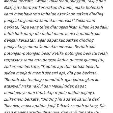
Mereka berkata, “Wahai Zulkarnain, sungguh, Yakjuj dan
Makjuj itu berbuat kerusakan di bumi, maka bolehkah
kami membayarmu imbalan agar kaubuatkan dinding
penghalang antara kami dan mereka?” Zulkarnain
berkata, “Apa yang telah dianugerahkan Tuhan kepadaku
lebih baik daripada imbalanmu, maka bantulah aku
dengan kekuatan, agar dapat kubuatkan dinding
penghalang antara kamu dan mereka. Berilah aku
potongan-potongan besi.” Ketika potongan besi itu telah
terpasang sama rata dengan kedua puncak gunung itu,
Zulkarnain berkata, “Tiuplah api itu!” Ketika besi itu
sudah menjadi merah seperti api, dia pun berkata,
“Berilah aku tembaga mendidih agar kutuangkan ke
atasnya.” Maka Yakjuj dan Makjuj tidak dapat
mendakinya dan tidak dapat pula melubanginya.
Zulkarnain berkata, “Dinding ini adalah karunia dari
Tuhanku, maka apabila janji Tuhanku sudah datang, Dia
akan menghancurluluhkannya; dan janji Tuhanku itu