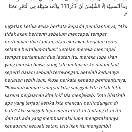
وَمَآ اَنْسٰىنِيْهُ اِلَّا الشَّيْطٰنُ اَنْ اَذْكُرَهٗۚ وَاتَّخَذَ سَبِيْلَهٗ فِى الْبَحْرِ عَجَبًا
٦٣
Ingatlah ketika Musa berkata kepada pembantunya, “Aku
tidak akan berhenti sebelum mencapai tempat
pertemuan dua lautan, atau aku akan berjalan terus
selama bertahun-tahun.” Setelah mereka mencapai
tempat pertemuan dua lautan itu, mereka lupa ikan
yang mereka bawa, yang lalu meluncur ke dalam laut
seperti dalam sebuah terowongan. Setelah keduanya
berjalan lebih jauh, Musa berkata kepada pembantunya,
“Bawalah kemari sarapan kita; sungguh kita telah letih
karena perjalanan kita ini.” Dia menjawab, “Kau lihatkah
apa yang terjadi ketika kita mencari perlindungan di
batu? Aku sungguh lupa menceritakan tentang ikan itu
dan tak ada yang membuat aku lupa mengatakannya
kepadamu kecuali setan, lalu ikan itu mengambil