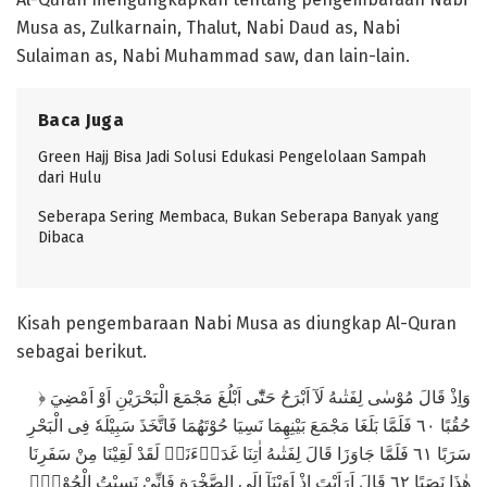
Musa as, Zulkarnain, Thalut, Nabi Daud as, Nabi
Sulaiman as, Nabi Muhammad saw, dan lain-lain.
Baca Juga
Green Hajj Bisa Jadi Solusi Edukasi Pengelolaan Sampah
dari Hulu
Seberapa Sering Membaca, Bukan Seberapa Banyak yang
Dibaca
Kisah pengembaraan Nabi Musa as diungkap Al-Quran
sebagai berikut.
﴿ وَاِذْ قَالَ مُوْسٰى لِفَتٰىهُ لَآ اَبْرَحُ حَتّٰٓى اَبْلُغَ مَجْمَعَ الْبَحْرَيْنِ اَوْ اَمْضِيَ
حُقُبًا ٦٠ فَلَمَّا بَلَغَا مَجْمَعَ بَيْنِهِمَا نَسِيَا حُوْتَهُمَا فَاتَّخَذَ سَبِيْلَهٗ فِى الْبَحْرِ
سَرَبًا ٦١ فَلَمَّا جَاوَزَا قَالَ لِفَتٰىهُ اٰتِنَا غَدَاۤءَنَاۖ لَقَدْ لَقِيْنَا مِنْ سَفَرِنَا
هٰذَا نَصَبًا ٦٢ قَالَ اَرَاَيْتَ اِذْ اَوَيْنَآ اِلَى الصَّخْرَةِ فَاِنِّيْ نَسِيْتُ الْحُوْتَۖ