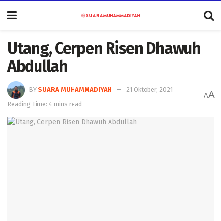
Utang, Cerpen Risen Dhawuh
Abdullah
BY
SUARA MUHAMMADIYAH
21 Oktober, 2021
A
A
Reading Time: 4 mins read