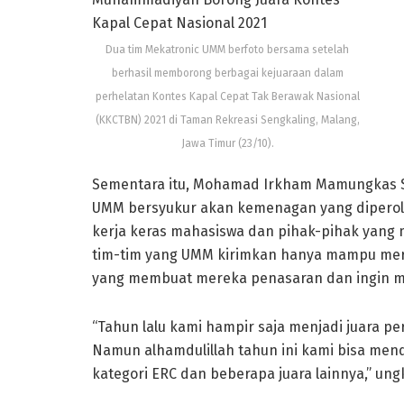
Dua tim Mekatronic UMM berfoto bersama setelah
berhasil memborong berbagai kejuaraan dalam
perhelatan Kontes Kapal Cepat Tak Berawak Nasional
(KKCTBN) 2021 di Taman Rekreasi Sengkaling, Malang,
Jawa Timur (23/10).
Sementara itu, Mohamad Irkham Mamungkas ST
UMM bersyukur akan kemenagan yang diperoleh
kerja keras mahasiswa dan pihak-pihak yang
tim-tim yang UMM kirimkan hanya mampu meraih
yang membuat mereka penasaran dan ingin me
“Tahun lalu kami hampir saja menjadi juara pe
Namun alhamdulillah tahun ini kami bisa mend
kategori ERC dan beberapa juara lainnya,” un