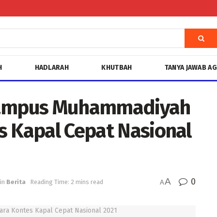
H
HADLARAH
KHUTBAH
TANYA JAWAB A
ampus Muhammadiyah
s Kapal Cepat Nasional
A
0
in
Berita
Reading Time: 2 mins read
A