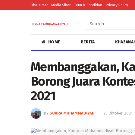
Disclaimer
Media Siber
Term & Condition
Privacy Policy
HOME
BERITA
KHAZANA
Membanggakan, K
Borong Juara Konte
2021
BY
SUARA MUHAMMADIYAH
25 Oktober, 2021