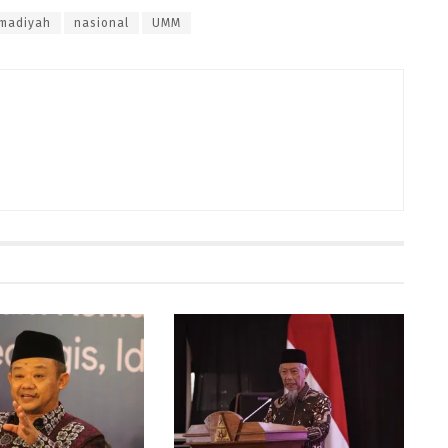
madiyah
nasional
UMM