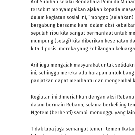
Arif Subihan selaku Bendahara Pemuda Muham
tersebut menyampaikan ajakan kepada masya
dalam kegiatan sosial ini, “monggo (selahka
bergabung bersama kami dalam aksi kebaikan in
sepuluh ribu kita sangat bermanfaat untuk m
mumpung (selagi) kita diberikan kesehatan d
kita diposisi mereka yang kehilangan keluarg
Arif juga mengajak masyarakat untuk setida
ini, sehingga mereka ada harapan untuk ban
panjatkan dapat membantu dan mengembalika
Kegiatan ini dimeriahkan dengan aksi Rebana 
dalam bermain Rebana, selama berkeliling t
Ngetem (berhenti) sambil menunggu yang lainn
Tidak lupa juga semangat temen-temen Ikata