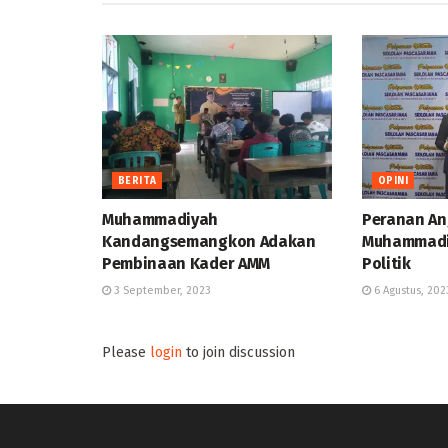
BERITA
OPINI
Muhammadiyah
Peranan A
Kandangsemangkon Adakan
Muhammadi
Pembinaan Kader AMM
Politik
3 September, 2023
6 Agustus, 202
Please
login
to join discussion