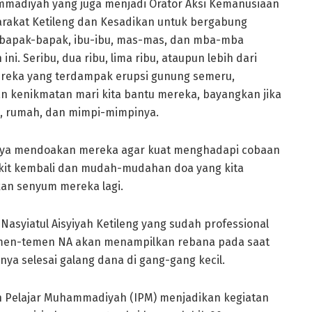
madiyah yang juga menjadi Orator Aksi Kemanusiaan
rakat Ketileng dan Kesadikan untuk bergabung
n) bapak-bapak, ibu-ibu, mas-mas, dan mba-mba
i. Seribu, dua ribu, lima ribu, ataupun lebih dari
ereka yang terdampak erupsi gunung semeru,
an kenikmatan mari kita bantu mereka, bayangkan jika
a, rumah, dan mimpi-mimpinya.
knya mendoakan mereka agar kuat menghadapi cobaan
gkit kembali dan mudah-mudahan doa yang kita
n senyum mereka lagi.
Nasyiatul Aisyiyah Ketileng yang sudah professional
emen-temen NA akan menampilkan rebana pada saat
ya selesai galang dana di gang-gang kecil.
n Pelajar Muhammadiyah (IPM) menjadikan kegiatan