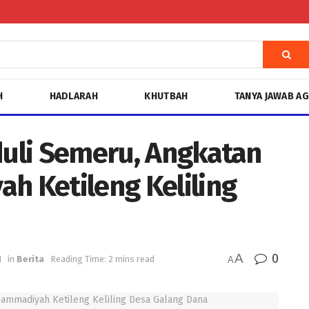
H
HADLARAH
KHUTBAH
TANYA JAWAB A
duli Semeru, Angkatan
 Ketileng Keliling
A
0
1
in
Berita
Reading Time: 2 mins read
A