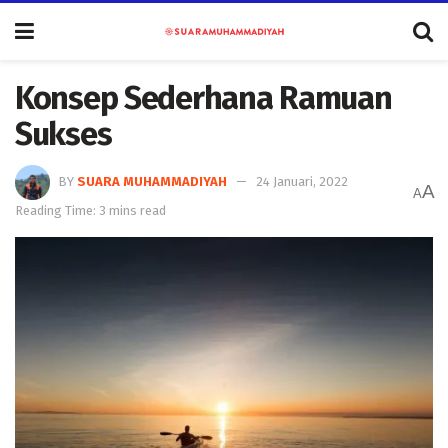
Konsep Sederhana Ramuan
Sukses
BY
SUARA MUHAMMADIYAH
24 Januari, 2022
A
A
Reading Time: 3 mins read