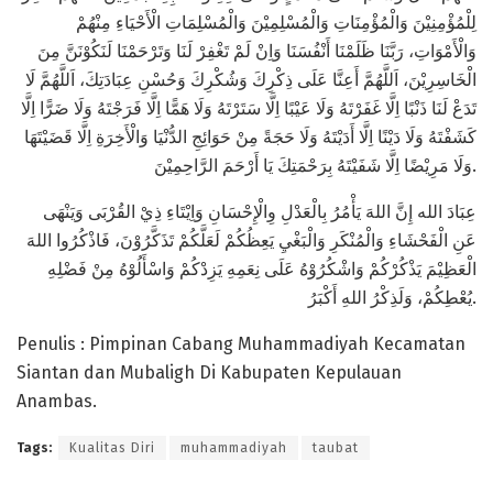
لِلْمُؤْمِنِيْنَ وَالْمُؤْمِنَاتِ وَالْمُسْلِمِيْنَ وَالْمُسْلِمَاتِ الْأَحْيَاءِ مِنْهُمْ
وَالْأَمْوَاتِ، رَبَّنَا ظَلَمْنَا أَنْفُسَنَا وَاِنْ لَمْ تَغْفِرْ لَنَا وَتَرْحَمْنَا لَنَكُوْنَنَّ مِنَ
الْخَاسِرِيْنَ، اَللَّهُمَّ أَعِنَّا عَلَى ذِكْرِكَ وَشُكْرِكَ وَحُسْنِ عِبَادَتِكَ، اَللَّهُمَّ لَا
تَدَعْ لَنَا ذَنْبًا اِلَّا غَفَرْتَهُ وَلَا عَيْبًا اِلَّا سَتَرْتَهُ وَلَا هَمًّا اِلَّا فَرَجْتَهُ وَلَا ضَرًّا اِلَّا
كَشَفْتَهُ وَلَا دَيْنًا اِلَّا أَدَيْتَهُ وَلَا حَجَةً مِنْ حَوَائِجِ الدُّنْيَا وَالْأَخِرَةِ اِلَّا قَضَيْتَهَا
وَلَا مَرِيْضًا اِلَّا شَفَيْتَهُ بِرَحْمَتِكَ يَا أَرْحَمَ الرَّاحِمِيْنَ.
عِبَادَ الله إِنَّ اللهَ يَأْمُرُ بِالْعَدْلِ وِالْإِحْسَانِ وَاِيْتَاءِ ذِيْ القُرْبَى وَيَنْهَى
عَنِ الْفَحْشَاءِ وَالْمُنْكَرِ وَالْبَغْيِ يَعِظُكُمْ لَعَلَّكُمْ تَذَكَّرُوْنَ، فَاذْكُرُوا اللهَ
الْعَظِيْمَ يَذْكُرْكُمْ وَاشْكُرُوْهُ عَلَى نِعَمِهِ يَزِدْكُمْ وَاسْأَلُوْهُ مِنْ فَضْلِهِ
يُعْطِكُمْ، وَلَذِكْرُ اللهِ أَكْبَرُ.
Penulis : Pimpinan Cabang Muhammadiyah Kecamatan
Siantan dan Mubaligh Di Kabupaten Kepulauan
Anambas.
Tags:
Kualitas Diri
muhammadiyah
taubat