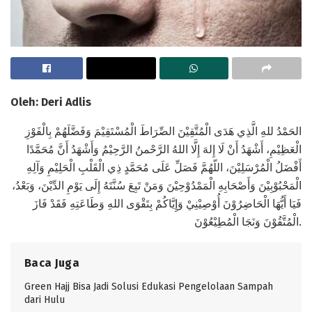
Oleh: Deri Adlis
الحَمْدُ للهِ الَّذِي هَدَى الْمُتَّقِيْنَ الصِّرَاطَ الْمُسْتَقِيْمَ وَفَضَّلَهُمْ بِالْفَوْزِ
الْعَظِيْمِ، أَشْهَدُ أَنْ لَا إِلهَ إِلَّا اللهُ الرَّحْمنُ الرَّحِيْمُ وَأَشْهَدُ أَنَّ مُحَمَّدًا
أَفْضَلُ الْمُرْسَلِيْنَ، اللّهُمَّ فَصَلِّ عَلَى مُحَمَّدٍ ذِي الْقَلْبِ الْحَلِيْمِ وَآلِهِ
الْمَحْبُوْبِيْنَ وَأَصْحَابِهِ الْمَمْدُوْحِيْنَ وَمَنْ تَبِعَ سُنَّتَهُ إِلَى يَوْمِ الدِّيْنَ، وَبَعْدُ،
فَيَا أَيُّهَا الْحَاضِرُوْنَ أُوْصِيْنِيْ وَإِيَّاكُمْ بِتَقْوَى اللهِ وَطَاعَتِهِ فَقَدْ فَازَ
الْمُتَّقُوْنَ وَنَجَا الْمُطِيْعُوْنَ.
Baca Juga
Green Hajj Bisa Jadi Solusi Edukasi Pengelolaan Sampah
dari Hulu