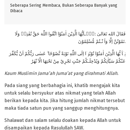
Seberapa Sering Membaca, Bukan Seberapa Banyak yang
Dibaca
فَقَالَ الله تَعَالىٰ :يٰۤـاَيُّهَا الَّذِيْنَ اٰمَنُوْا اتَّقُوا اللّٰهَ حَقَّ تُقٰتِهٖ وَلَا
تَمُوْتُنَّ اِلَّا وَاَ نْـتُمْ مُّسْلِمُوْنَ.
يٰۤاَ يُّهَا الَّذِيْنَ اٰمَنُوْا تُوْبُوْۤا اِلَى اللّٰهِ تَوْبَةً نَّصُوْحًا ۗ عَسٰى رَبُّكُمْ اَنْ يُّكَفِّرَ
عَنْكُمْ سَيِّاٰتِكُمْ وَيُدْخِلَـكُمْ جَنّٰتٍ تَجْرِيْ مِنْ تَحْتِهَا الْاَ نْهٰرُ
Kaum Muslimin Jama’ah Juma’at yang dirahmati Allah.
Pada siang yang berbahagia ini, khatib mengajak kita
untuk selalu bersyukur atas nikmat yang telah Allah
berikan kepada kita. Jika hitung jumlah nikmat tersebut
maka tiada satun pun yang sanggup menghitungnya.
Shalawat dan salam selalu doakan kepada Allah untuk
disampaikan kepada Rasulullah SAW.