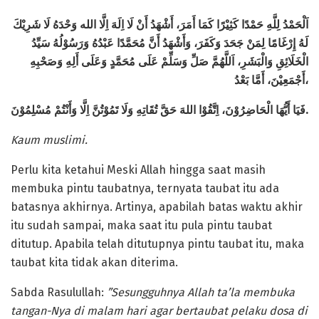
اَلْحَمْدُ لِلَّهِ حَمْدًا كَثِيْرًا كَمَا أَمَرَ، أَشْهَدُ أَنْ لَا اِلَهَ اِلَّا الله وَحْدَهُ لَا شَرِيْكَ
لَهُ إِرْغَامًا لِمَنْ جَحَدَ وَكَفَرَ، وَأَشْهَدُ أَنَّ مُحَمَّدًا عَبْدُهُ وَرَسُوْلُهُ سَيِّدُ
الْخَلَائِقِ وَالْبَشَرِ، اَللَّهُمَّ صَلِّ وَسَلِّمْ عَلَى مُحَمَّدٍ وَعَلَى أَلِهِ وَصَحْبِهِ
أَجْمَعِيْنَ، أَمَّا بَعْدُ،
فَيَا أَيُّهَا الْحَاضِرُوْنَ، اِتَّقُوْا اللهَ حَقَّ تُقَاتِهِ وَلَا تَمُوْتُنَّ اِلَّا وَأَنْتُمْ مُسْلِمُوْنَ.
Kaum muslimi.
Perlu kita ketahui Meski Allah hingga saat masih
membuka pintu taubatnya, ternyata taubat itu ada
batasnya akhirnya. Artinya, apabilah batas waktu akhir
itu sudah sampai, maka saat itu pula pintu taubat
ditutup. Apabila telah ditutupnya pintu taubat itu, maka
taubat kita tidak akan diterima.
Sabda Rasulullah:
”Sesungguhnya Allah ta’la membuka
tangan-Nya di malam hari agar bertaubat pelaku dosa di