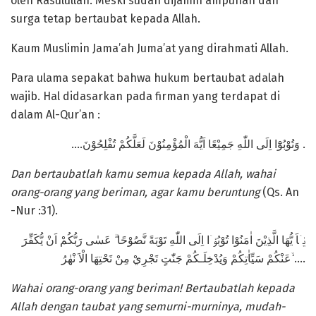
oleh Rasulullah. Meski sudah dijamin ampunan dan
surga tetap bertaubat kepada Allah.
Kaum Muslimin Jama’ah Juma’at yang dirahmati Allah.
Para ulama sepakat bahwa hukum bertaubat adalah
wajib. Hal didasarkan pada firman yang terdapat di
dalam Al-Qur’an :
….وَتُوْبُوْٓا اِلَى اللّٰهِ جَمِيْعًا اَيُّهَ الْمُؤْمِنُوْنَ لَعَلَّكُمْ تُفْلِحُوْنَ .
Dan bertaubatlah kamu semua kepada Allah, wahai
orang-orang yang beriman, agar kamu beruntung
(Qs. An
-Nur :31).
يٰۤاَ يُّهَا الَّذِيْنَ اٰمَنُوْا تُوْبُوْۤا اِلَى اللّٰهِ تَوْبَةً نَّصُوْحًا ۗ عَسٰى رَبُّكُمْ اَنْ يُّكَفِّرَ
عَنْكُمْ سَيِّاٰتِكُمْ وَيُدْخِلَـكُمْ جَنّٰتٍ تَجْرِيْ مِنْ تَحْتِهَا الْاَ نْهٰرُ ۙ….
Wahai orang-orang yang beriman! Bertaubatlah kepada
Allah dengan taubat yang semurni-murninya, mudah-