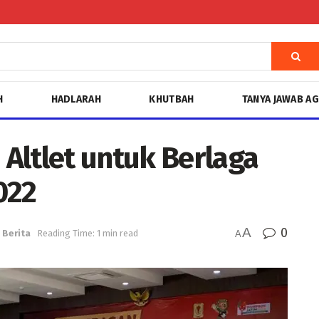
H
HADLARAH
KHUTBAH
TANYA JAWAB A
Altlet untuk Berlaga
022
A
0
Berita
Reading Time: 1 min read
A