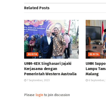
Related
Posts
BERITA
BERITA
UMM-KEK Singhasari Jajaki
UMM Suppor
Kerjasama dengan
Lampu Tama
Pemerintah Western Australia
Malang
7 September, 2023
6 September, 
Please
login
to join discussion