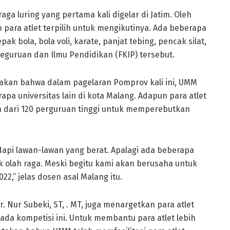
ga luring yang pertama kali digelar di Jatim. Oleh
ara atlet terpilih untuk mengikutinya. Ada beberapa
ak bola, bola voli, karate, panjat tebing, pencak silat,
Keguruan dan Ilmu Pendidikan (FKIP) tersebut.
takan bahwa dalam pagelaran Pomprov kali ini, UMM
pa universitas lain di kota Malang. Adapun para atlet
a dari 120 perguruan tinggi untuk memperebutkan
dapi lawan-lawan yang berat. Apalagi ada beberapa
k olah raga. Meski begitu kami akan berusaha untuk
2,” jelas dosen asal Malang itu.
. Nur Subeki, ST, . MT, juga menargetkan para atlet
a kompetisi ini. Untuk membantu para atlet lebih