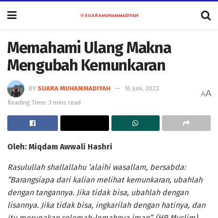
Memahami Ulang Makna
Mengubah Kemunkaran
BY
SUARA MUHAMMADIYAH
16 Juni, 2022
A
A
Reading Time: 3 mins read
Oleh: Miqdam Awwali Hashri
Rasulullah shallallahu ‘alaihi wasallam, bersabda
:
”Barangsiapa dari kalian melihat kemunkaran, ubahlah
dengan tangannya. Jika tidak bisa, ubahlah dengan
lisannya. Jika tidak bisa, ingkarilah dengan hatinya, dan
itu merupakan selemah-lemahnya iman”.
(HR Muslim)