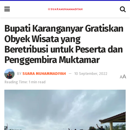
Bupati Karanganyar Gratiskan
Obyek Wisata yang
Beretribusi untuk Peserta dan
Penggembira Muktamar
BY
SUARA MUHAMMADIYAH
10 September, 2022
A
A
Reading Time: 1 min read