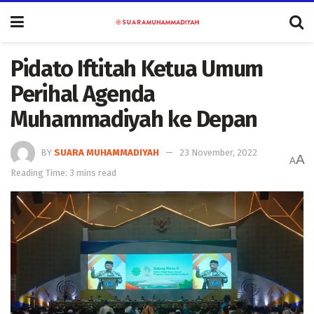
Pidato Iftitah Ketua Umum
Perihal Agenda
Muhammadiyah ke Depan
BY
SUARA MUHAMMADIYAH
23 November, 2022
A
A
Reading Time: 3 mins read