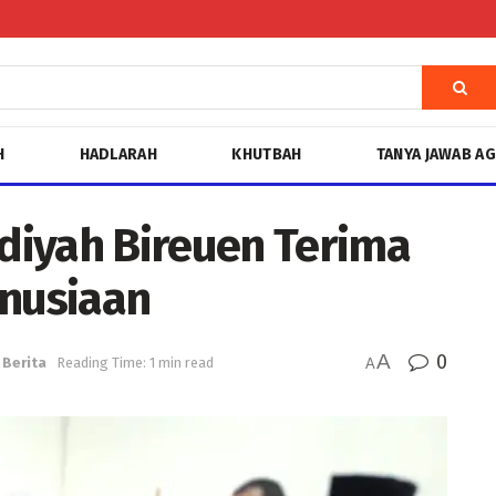
H
HADLARAH
KHUTBAH
TANYA JAWAB A
yah Bireuen Terima
nusiaan
A
0
Berita
Reading Time: 1 min read
A