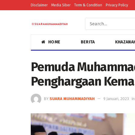
Disclaimer
Media Siber
Term & Condition
Privacy Policy
HOME
BERITA
KHAZANA
Pemuda Muhammadi
Penghargaan Kema
BY
SUARA MUHAMMADIYAH
9 Januari, 2023
in