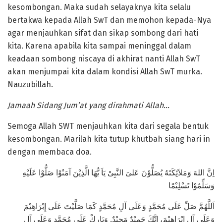
kesombongan. Maka sudah selayaknya kita selalu
bertakwa kepada Allah SwT dan memohon kepada-Nya
agar menjauhkan sifat dan sikap sombong dari hati
kita. Karena apabila kita sampai meninggal dalam
keadaan sombong niscaya di akhirat nanti Allah SwT
akan menjumpai kita dalam kondisi Allah SwT murka.
Nauzubillah.
Jamaah Sidang Jum’at yang dirahmati Allah…
Semoga Allah SWT menjauhkan kita dari segala bentuk
kesombongan. Marilah kita tutup khutbah siang hari in
dengan membaca doa.
اِنَّ اللهَ وَمَلاَئِكَتَهُ يُصَلُّوْنَ عَلىَ النَّبِىْ يَاَ يُّهَا الَّذِيْنَ آمَنُوْا صَلُّوْا عَلَيْهِ
وَسَلِّمُوْا تَسْلِيْمًا
اَللَّهُمَّ صَلِّ عَلَى مُحَمَّدٍ وَعَلَى آلِ مُحَمَّدٍ كَمَا صَلَّيْتَ عَلَى إِبْرَاهِيْمَ
وَعَلَى آلِ إِبْرَاهِيْمَ، إِنَّكَ حَمِيْدٌ مَجِيْدٌ. وَبَارِكْ عَلَى مُحَمَّدٍ وَعَلَى آلِ