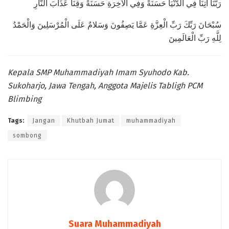
رَبَّنَا آتِنَا فِي الدُّنْيَا حَسَنَةً وَفِي الْآخِرَةِ حَسَنَةً وَقِنَا عَذَابَ النَّارِ
سُبْحَانَ رَبِّكَ رَبِّ الْعِزَّةِ عَمَّا يَصِفُونَ وَسَلامٌ عَلَى الْمُرْسَلِينَ وَالْحَمْدُ
لِلَّهِ رَبِّ الْعَالَمِينَ
Kepala SMP Muhammadiyah Imam Syuhodo Kab.
Sukoharjo, Jawa Tengah, Anggota Majelis Tabligh PCM
Blimbing
Tags:
Jangan
Khutbah Jumat
muhammadiyah
sombong
Suara Muhammadiyah