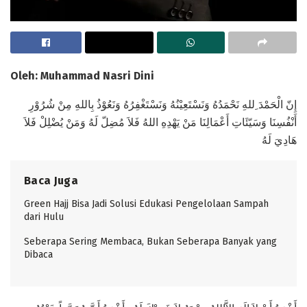
Oleh: Muhammad Nasri Dini
إِنّ الْحَمْدَ ِللهِ نَحْمَدُهُ وَنَسْتَعِيْنُهُ وَنَسْتَغْفِرُهُ وَنَعُوْذُ بِاللهِ مِنْ شُرُوْرِ
أَنْفُسِنَا وَسَيّئَاتِ أَعْمَالِنَا مَنْ يَهْدِهِ اللهُ فَلاَ مُضِلّ لَهُ وَمَنْ يُضْلِلْ فَلاَ
هَادِيَ لَهُ
Baca Juga
Green Hajj Bisa Jadi Solusi Edukasi Pengelolaan Sampah
dari Hulu
Seberapa Sering Membaca, Bukan Seberapa Banyak yang
Dibaca