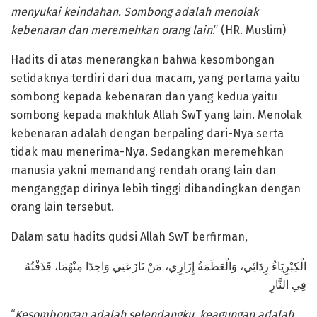
menyukai keindahan. Sombong adalah menolak
kebenaran dan meremehkan orang lain
.” (HR. Muslim)
Hadits di atas menerangkan bahwa kesombongan
setidaknya terdiri dari dua macam, yang pertama yaitu
sombong kepada kebenaran dan yang kedua yaitu
sombong kepada makhluk Allah SwT yang lain. Menolak
kebenaran adalah dengan berpaling dari-Nya serta
tidak mau menerima-Nya. Sedangkan meremehkan
manusia yakni memandang rendah orang lain dan
menganggap dirinya lebih tinggi dibandingkan dengan
orang lain tersebut.
Dalam satu hadits qudsi Allah SwT berfirman,
الْكِبْرِيَاءُ رِدَائِي، وَالْعَظَمَةُ إِزَارِي، مَنْ نَازَعَنِي وَاحِدًا مِنْهُمَا، قَذَفْتُهُ
فِي النَّارِ
“
Kesombongan adalah selendangku, keagungan adalah