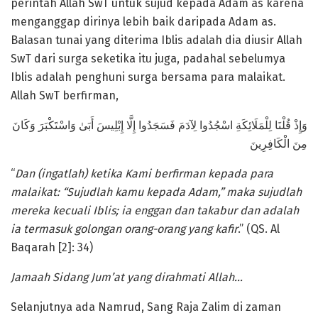
perintah Allah SwT untuk sujud kepada Adam as karena
menganggap dirinya lebih baik daripada Adam as.
Balasan tunai yang diterima Iblis adalah dia diusir Allah
SwT dari surga seketika itu juga, padahal sebelumya
Iblis adalah penghuni surga bersama para malaikat.
Allah SwT berfirman,
وَإِذْ قُلْنَا لِلْمَلَائِكَةِ اسْجُدُوا لِآدَمَ فَسَجَدُوا إِلَّا إِبْلِيسَ أَبَىٰ وَاسْتَكْبَرَ وَكَانَ
مِنَ الْكَافِرِينَ
“
Dan (ingatlah) ketika Kami berfirman kepada para
malaikat: “Sujudlah kamu kepada Adam,” maka sujudlah
mereka kecuali Iblis; ia enggan dan takabur dan adalah
ia termasuk golongan orang-orang yang kafir
.” (QS. Al
Baqarah [2]: 34)
Jamaah Sidang Jum’at yang dirahmati Allah…
Selanjutnya ada Namrud, Sang Raja Zalim di zaman