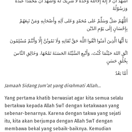
أَشْهَدُ أَنْ لاَ إِلَهَ إِلاَّاللهُ وَحْدَهُ لاَ شَرِيْكَ لَهُ وَأَشْهَدُ أَنَّ مُحَمَّداً عَبْدُهُ
وَرَسُوْلُهُ
اَللَّهُمّ صَلِّ وَسَلِّمْ عَلى مُحَمّدٍ وَعَلى آلِهِ وِأَصْحَابِهِ وَمَنْ تَبِعَهُمْ
بِإِحْسَانٍ إِلَى يَوْمِ الدّيْن
يَا أَيُّهَا الَّذِينَ آمَنُوا اتَّقُوا اللَّهَ حَقَّ تُقَاتِهِ وَلَا تَمُوتُنَّ إِلَّا وَأَنْتُمْ مُسْلِمُونَ
اتَّقِ اللهَ حَيْثُمَا كُنْتَ، وَأَتْبِعِ السَّيِّئَةَ الحَسَنَةَ تَمْحُهَا، وَخَالِقِ النَّاسَ
بِخُلُقٍ حَسَنٍ
أَمَّا بَعْدُ
Jamaah Sidang Jum’at yang dirahmati Allah…
Yang pertama khatib berwasiat agar kita semua selalu
bertakwa kepada Allah SwT dengan ketakwaan yang
sebenar-benarnya. Karena dengan takwa yang sejati
itu, kita akan berjumpa dengan Allah SwT dengan
membawa bekal yang sebaik-baiknya. Kemudian