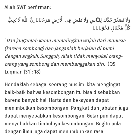
Allah SWT berfirman:
وَلَا تُصَعِّرْ خَدَّكَ لِلنَّاسِ وَلَا تَمْشِ فِى الْاَرْضِ مَرَحًاۗ اِنَّ اللّٰهَ لَا يُحِبُّ
كُلَّ مُخْتَالٍ فَخُوْرٍۚ
“
Dan janganlah kamu memalingkan wajah dari manusia
(karena sombong) dan janganlah berjalan di bumi
dengan angkuh. Sungguh, Allah tidak menyukai orang-
orang yang sombong dan membanggakan diri
.” (QS.
Luqman [31]: 18)
Hendaklah sebagai seorang muslim kita mengingat
baik-baik bahwa kesombongan itu bisa disebabkan
karena banyak hal. Harta dan kekayaan dapat
menimbulkan kesombongan. Pangkat dan jabatan juga
dapat menyebabkan kesombongan. Gelar pun dapat
menyebabkan timbulnya kesombongan. Begitu pula
dengan ilmu juga dapat menumbuhkan rasa