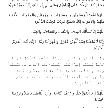
مُحَمَّدٍ كَمَا بَارَكْتَ عَلَى إِبْرَاهِيْمَ وَعَلَى آلِ إِبْرَاهِيْمَ، إِنَّكَ حَمِيْدٌ مَجِيْدٌ
اللهُمَّ اغْفِرْ لِلْمُسْلِمِيْنَ وَالمسْلِمَاتِ وَالمؤْمِنِيْنَ وَالمؤْمِنَاتِ الأَحْيَاءِ
مِنْهُمْ وَالأَمْوَاتِ إِنَّكَ سَمِيْعٌ قَرِيْبٌ مُجِيْبُ الدَّعْوَةِ
اللَّهُمَّ إنَّا نَسْأَلُكَ الهُدَى، والتُّقَى، والعَفَافَ، والغِنَى
رَبَّنَا لَا تَجْعَلْنَا فِتْنَةً لِّلَّذِيْنَ كَفَرُوْا وَاغْفِرْ لَنَا رَبَّنَاۚ اِنَّكَ اَنْتَ الْعَزِيْزُ
الْحَكِيْمُ
رَبَّنَا لَا تُؤَاخِذْنَآ إِن نَّسِينَآ أَوْ أَخْطَأْنَا ۚ رَبَّنَا وَلَا
تَحْمِلْ عَلَيْنَآ إِصْرًا كَمَا حَمَلْتَهُۥ عَلَى ٱلَّذِينَ مِن قَبْلِنَا ۚ
رَبَّنَا وَلَا تُحَمِّلْنَا مَا لَا طَاقَةَ لَنَا بِهِۦ ۖ وَٱعْفُ عَنَّا
وَٱغْفِرْ لَنَا وَٱرْحَمْنَآ ۚ أَنتَ مَوْلَىٰنَا فَٱنصُرْنَا عَلَى
ٱلْقَوْمِ ٱلْكَٰفِرِينَ
اَللَّهُمَّ أَرِنَا الْحَقَّ حَقًّا وَارْزُقْنَا اتِّبَاعَهُ، وَأَرِنَا الْبَاطِلَ باَطِلاً وَارْزُقْنَا
اجْتِنَابَهُ