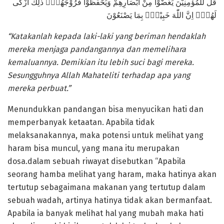
قُلْ لِّلْمُؤْمِنِيْنَ يَغُضُّوْا مِنْ اَبْصَارِهِمْ وَيَحْفَظُوْا فُرُوْجَهُمْۗ ذٰلِكَ اَزْكٰى
لَهُمْۗ اِنَّ اللّٰهَ خَبِيْرٌۢ بِمَا يَصْنَعُوْنَ
“Katakanlah kepada laki-laki yang beriman hendaklah
mereka menjaga pandangannya dan memelihara
kemaluannya. Demikian itu lebih suci bagi mereka.
Sesungguhnya Allah Mahateliti terhadap apa yang
mereka perbuat.”
Menundukkan pandangan bisa menyucikan hati dan
memperbanyak ketaatan. Apabila tidak
melaksanakannya, maka potensi untuk melihat yang
haram bisa muncul, yang mana itu merupakan
dosa.dalam sebuah riwayat disebutkan “Apabila
seorang hamba melihat yang haram, maka hatinya akan
tertutup sebagaimana makanan yang tertutup dalam
sebuah wadah, artinya hatinya tidak akan bermanfaat.
Apabila ia banyak melihat hal yang mubah maka hati