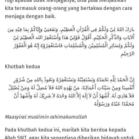
rugi apabila tidak menjaganya, bisa pula menjadikan
kita termasuk orang-orang yang bertakwa dengan cara
menjaga dengan baik.
بارَكَ اللهُ لِيْ وَلَكُمْ فِي الْقُرْآنِ الْعَظِيْمِ، وَنَفَعَنِيْ وَإِيَّاكُمْ بِمَا فِيْهِ مِنَ
اْلآيَاتِ وَالذِّكْرِ الْحَكِيْمِ. أَقُوْلُ قَوْلِيْ هَذَا وَأَسْتَغْفِرُ الله الْعَظِيْمَ لِيْ
وَلَكُمْ وَلِسَائِرِ الْمُسْلِمِيْنَ وَالْمُسْلِمَاتِ فَاسْتَغْفِرُوْهُ إِنّهُ هُوَ الْغَفُوْرُ
الرّحِيْمِ
Khutbah kedua
إِنَّ الْحَمْدَ لِلَّهِ نَحْمَدُهُ وَنَسْتَعِيْنُهُ وَنَسْتَغْفِرُهْ وَنَعُوذُ بِاللهِ مِنْ شُرُوْرِ
أَنْفُسِنَا وَمِنْ سَيْئَاتِ أَعْمَالِنَا، مَنْ يَهْدِهِ اللهُ فَلاَ مُضِلَّ لَهُ وَمَنْ يُضْلِلْ
فَلاَ هَادِيَ لَهُ. َأَشْهَدُ أَنْ لاَ إِلَهَ إِلاَّ اللهُ وَحْدَهُ لاَ شَرِيْكَ لَهُ وَأَشْهَدُ أَنَّ
مُحَمَّدًا عَبْدُهُ وَرَسُوْلُهُ
Maasyiral muslimin rahimakumullah
Pada khutbah kedua ini, marilah kita berdoa kepada
Allah SWT, agar kita senantiasa diberikan hidayah untuk