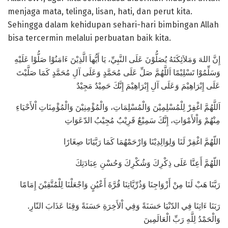
menjaga mata, telinga, lisan, hati, dan perut kita.
Sehingga dalam kehidupan sehari-hari bimbingan Allah
bisa tercermin melalui perbuatan baik kita.
إِنَّ اللهَ وَمَلاَئِكَتَهُ يُصَلُّوْنَ عَلَى النَّبِيِّ، يَا أَيُّهاَ الَّذِيْنَ ءَامَنُوْا صَلُّوْا عَلَيْهِ
وَسَلِّمُوْا تَسْلِيْمًا اَللَّهُمَّ صَلِّ عَلَى مُحَمَّدٍ وَعَلَى آلِ مُحَمَّدٍ كَمَا صَلَّيْتَ
عَلَى إِبْرَاهِيْمَ وَعَلَى آلِ إِبْرَاهِيْمَ إِنَّكَ حَمِيْدٌ مَجِيْدٌ
اَللَّهُمَّ اغْفِرْ لِلْمُسْلِمِيْنَ وَالْمُسْلِمَاتِ، وَالْمُؤْمِنِيْنَ وَالْمُؤْمِنَاتِ اْلأَحْيَاءِ
مِنْهُمْ وَاْلأَمْوَاتِ، إِنَّكَ سَمِيْعٌ قَرِيْبٌ مُجِيْبُ الدّعَوَاتِ
اللّهُمَّ اغْفِرْ لَنَا وَلِوَالِدِيْنَا وَارْحَمْهُمَا كَمَا رَبَّيَانَا صِغَارًا
اللّهُمَّ أَعِنَّا عَلَى ذِكْرِكَ وَشُكْرِكَ وَحُسْنِ عِبَادَتِكَ
رَبَّنَا هَبْ لَنَا مِنْ أَزْوَاجِنَا وَذُرِّيَّاتِنَا قُرَّةَ أَعْيُنٍ وَاجْعَلْنَا لِلْمُتَّقِيْنَ إِمَامًا
رَبَنَا ءَاتِنَا فِي الدّنْيَا حَسَنَةً وَفِي اْلأَخِرَةِ حَسَنَةً وَقِنَا عَذَابَ النّارِ.
وَالْحَمْدُ لِلَّهِ رَبِّ الْعَالَمِينَ