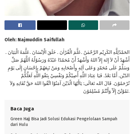
Oleh: Najmuddin Saifullah
الحَمْدُلِلَّهِ الكَرِيْم الرَّحْمٰنُ .عَلَّمَ الْقُرْاٰنَ . خَلَقَ الْاِنْسَانَ .عَلَّمَهُ الْبَيَانَ .
أَشْهَدُ أَنْ لاَ إِلهَ إِلاّ اللهُ وَأَشْهَدُ أَنّ مُحَمّدًا عَبْدُهُ وَرَسُوْلُهُ اَللَّهُمّ صَلِّ
وَسَلِّمْ عَلَى مُحَمّدٍ وَعَلى آلِهِ وِأَصْحَابِهِ وَمَنْ تَبِعَهُمْ بِإِحْسَانٍ إِلَى يَوْمِ
الدّيْن. أَمَّا بَعْدُ. فَيَا عِبَادَ اللَّهِ أُصِيْكُمْ وَنَفْسِيْ بِتَقْوَ اللَّهِ لَعَلَّكُمْ
تُرْحَمُوْنَ. قَالَ الله تَعَالَى: يَاأَيّهَا الّذَيْنَ آمَنُوْا اتَّقُوا اللهَ حَقَّ تُقَاتِهِ وَلاَ
تَمُوْتُنّ إِلَاّ وَأَنْتُمْ مُسْلِمُوْنَ.
Baca Juga
Green Hajj Bisa Jadi Solusi Edukasi Pengelolaan Sampah
dari Hulu