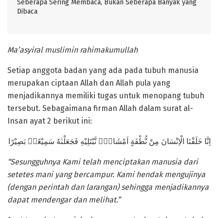
Seberapa Sering Membaca, Bukan Seberapa Banyak yang
Dibaca
Ma’asyiral muslimin rahimakumullah
Setiap anggota badan yang ada pada tubuh manusia
merupakan ciptaan Allah dan Allah pula yang
menjadikannya memiliki tugas untuk menopang tubuh
tersebut. Sebagaimana firman Allah dalam surat al-
Insan ayat 2 berikut ini:
اِنَّا خَلَقْنَا الْاِنْسَانَ مِنْ نُّطْفَةٍ اَمْشَاجٍۖ نَّبْتَلِيْهِ فَجَعَلْنٰهُ سَمِيْعًاۢ بَصِيْرًا
“Sesungguhnya Kami telah menciptakan manusia dari
setetes mani yang bercampur. Kami hendak mengujinya
(dengan perintah dan larangan) sehingga menjadikannya
dapat mendengar dan melihat.”