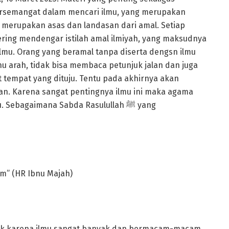
ersemangat dalam mencari ilmu, yang merupakan
u merupakan asas dan landasan dari amal. Setiap
sering mendengar istilah amal ilmiyah, yang maksudnya
lmu. Orang yang beramal tanpa diserta dengsn ilmu
u arah, tidak bisa membaca petunjuk jalan dan juga
t tempat yang dituju. Tentu pada akhirnya akan
an. Karena sangat pentingnya ilmu ini maka agama
ebagaimana Sabda Rasulullah ﷺ yang
im” (HR Ibnu Majah)
idak karena ilmu sangat banyak dan bermacam-macam.