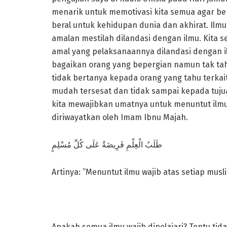
menarik untuk memotivasi kita semua agar b
beral untuk kehidupan dunia dan akhirat. Ilm
amalan mestilah dilandasi dengan ilmu. Kita 
amal yang pelaksanaannya dilandasi dengan i
bagaikan orang yang bepergian namun tak tah
tidak bertanya kepada orang yang tahu terkai
mudah tersesat dan tidak sampai kepada tuju
kita mewajibkan umatnya untuk menuntut ilmu. S
diriwayatkan oleh Imam Ibnu Majah.
طَلَبُ الْعِلْمِ فَرِيضَةٌ عَلَى كُلِّ مُسْلِمٍ
Artinya: ”Menuntut ilmu wajib atas setiap musl
Apakah semua ilmu wajib dipelajari? Tentu t