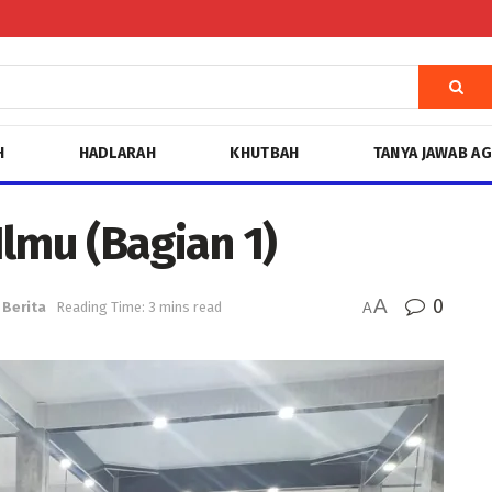
H
HADLARAH
KHUTBAH
TANYA JAWAB A
lmu (Bagian 1)
A
0
Berita
Reading Time: 3 mins read
A