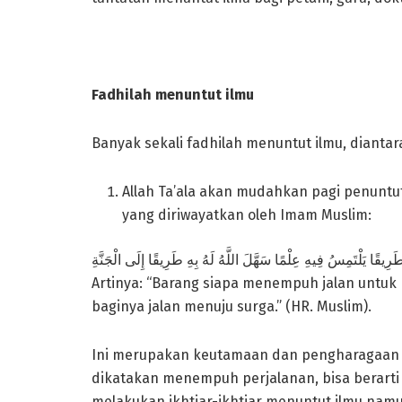
Fadhilah menuntut ilmu
Banyak sekali fadhilah menuntut ilmu, dianta
Allah Ta’ala akan mudahkan pagi penuntut
yang diriwayatkan oleh Imam Muslim:
ِيقًا يَلْتَمِسُ فِيهِ عِلْمًا سَهَّلَ اللَّهُ لَهُ بِهِ طَرِيقًا إِلَى الْجَنَّةِ
Artinya: “Barang siapa menempuh jalan untu
baginya jalan menuju surga.”
(HR. Muslim).
Ini merupakan keutamaan dan pengharagaan y
dikatakan menempuh perjalanan, bisa berarti
melakukan ikhtiar-ikhtiar menuntut ilmu nam