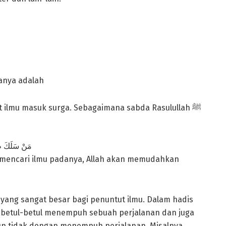
ranya adalah
 ilmu masuk surga. Sebagaimana sabda Rasulullah ﷺ
مَنْ سَلَكَ طَر
k mencari ilmu padanya, Allah akan memudahkan
ang sangat besar bagi penuntut ilmu. Dalam hadis
 betul-betul menempuh sebuah perjalanan dan juga
un tidak dengan menempuh perjalanan. Misalnya