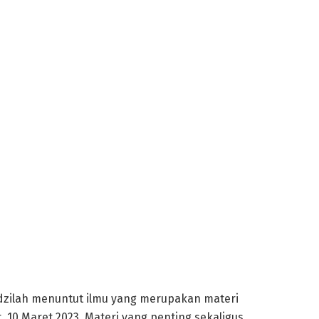
fadzilah menuntut ilmu yang merupakan materi
, 10 Maret 2023. Materi yang penting sekaligus