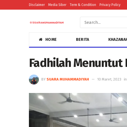
Disclaimer
Media Siber
Term & Condition
Privacy Policy
HOME
BERITA
KHAZANA
Fadhilah Menuntut I
BY
SUARA MUHAMMADIYAH
10 Maret, 2023
in