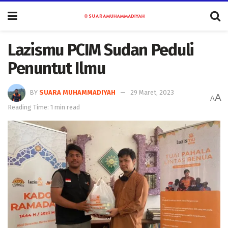
Lazismu PCIM Sudan Peduli
Penuntut Ilmu
BY
SUARA MUHAMMADIYAH
29 Maret, 2023
A
A
Reading Time: 1 min read