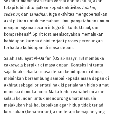
sekadar membaca secara verbal dan tekstual, akan
tetapi lebih ditonjolkan kepada aktivitas
tafakur
,
tadabur
, dan
tanadhar
. Juga aktivitas mengoperasikan
akal pikiran untuk memahami ilmu pengetahuan umum
maupun agama secara integratif, kontektsual, dan
komprehensif. Spirit Iqra meniscayakan memajukan
kehidupan karena disini terjadi proses perenungan
terhadap kehidupan di masa depan.
Salah satu ayat Al-Qur’an (QS al-Hasyr: 18) membuka
cakrawala berpikir di masa depan. Konteks ini tentu
saja tidak sekadar masa depan kehidupan di dunia,
melainkan bersambung sampai kepada masa depan di
akhirat sebagai orientasi hakiki perjalanan hidup umat
manusia di muka bumi. Maka kedua variabel ini akan
selalu kelindan untuk mendorong umat manusia
melakukan hal-hal kebaikan agar hidup tidak terjadi
kerusakan (kehancuran), akan tetapi kemajuan yang