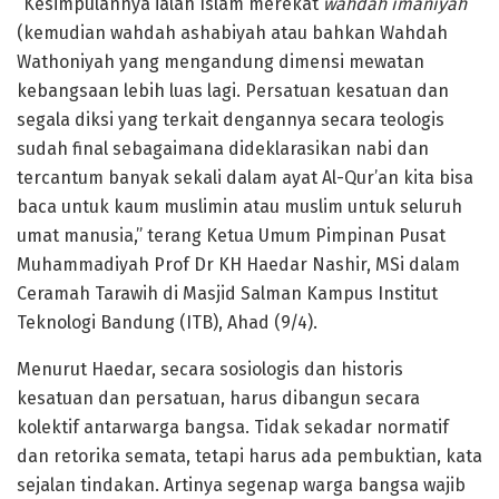
“Kesimpulannya ialah Islam merekat
wahdah imaniyah
(kemudian wahdah ashabiyah atau bahkan Wahdah
Wathoniyah yang mengandung dimensi mewatan
kebangsaan lebih luas lagi. Persatuan kesatuan dan
segala diksi yang terkait dengannya secara teologis
sudah final sebagaimana dideklarasikan nabi dan
tercantum banyak sekali dalam ayat Al-Qur’an kita bisa
baca untuk kaum muslimin atau muslim untuk seluruh
umat manusia,” terang Ketua Umum Pimpinan Pusat
Muhammadiyah Prof Dr KH Haedar Nashir, MSi dalam
Ceramah Tarawih di Masjid Salman Kampus Institut
Teknologi Bandung (ITB), Ahad (9/4).
Menurut Haedar, secara sosiologis dan historis
kesatuan dan persatuan, harus dibangun secara
kolektif antarwarga bangsa. Tidak sekadar normatif
dan retorika semata, tetapi harus ada pembuktian, kata
sejalan tindakan. Artinya segenap warga bangsa wajib