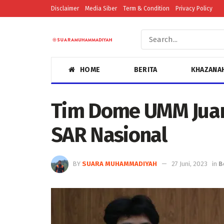
Disclaimer
Media Siber
Term & Condition
Privacy Policy
HOME
BERITA
KHAZANA
Tim Dome UMM Juar
SAR Nasional
BY
SUARA MUHAMMADIYAH
27 Juni, 2023
in
B