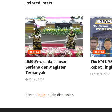
Related
Posts
BERITA
BERITA
UMS Mewisuda Lulusan
Tim KRI UM
Sarjana dan Magister
Robot Ting
Terbanyak
23 Mei, 2023
25 Juni, 2023
Please
login
to join discussion