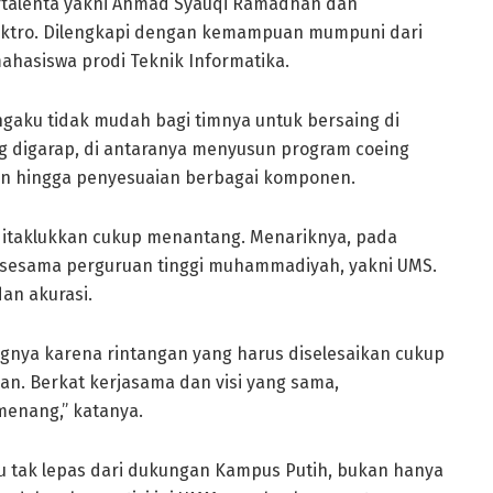
ertalenta yakni Ahmad Syauqi Ramadhan dan
lektro. Dilengkapi dengan kemampuan mumpuni dari
asiswa prodi Teknik Informatika.
gaku tidak mudah bagi timnya untuk bersaing di
ng digarap, di antaranya menyusun program coeing
kan hingga penyesuaian berbagai komponen.
ditaklukkan cukup menantang. Menariknya, pada
 sesama perguruan tinggi muhammadiyah, yakni UMS.
dan akurasi.
nya karena rintangan yang harus diselesaikan cukup
an. Berkat kerjasama dan visi yang sama,
enang,” katanya.
itu tak lepas dari dukungan Kampus Putih, bukan hanya