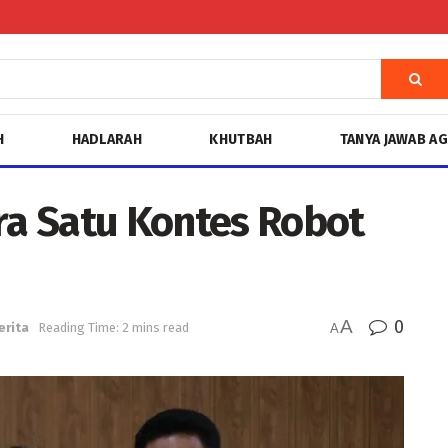
H
HADLARAH
KHUTBAH
TANYA JAWAB A
a Satu Kontes Robot
A
0
erita
Reading Time: 2 mins read
A