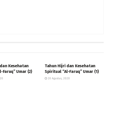
WAWASAN
i dan Kesehatan
Tahun Hijri dan Kesehatan
Al-Faruq” Umar (2)
Spiritual “Al-Faruq” Umar (1)
020
20 Agustus, 2020