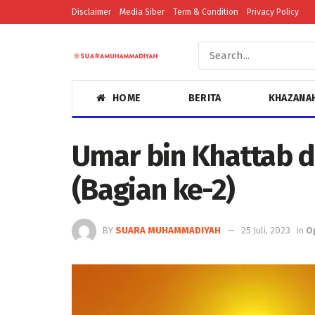
Disclaimer
Media Siber
Term & Condition
Privacy Policy
HOME
BERITA
KHAZANA
Umar bin Khattab 
(Bagian ke-2)
BY
SUARA MUHAMMADIYAH
25 Juli, 2023
in
O