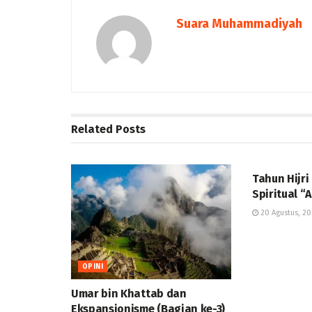
Suara Muhammadiyah
Related
Posts
WAWASAN
Tahun Hijr
Spiritual “
20 Agustus, 2
OPINI
Umar bin Khattab dan
Ekspansionisme (Bagian ke-3)