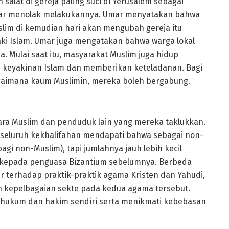
lat di gereja paling suci di Yerusalem sebagai
mar menolak melakukannya. Umar menyatakan bahwa
uslim di kemudian hari akan mengubah gereja itu
aki Islam. Umar juga mengatakan bahwa warga lokal
. Mulai saat itu, masyarakat Muslim juga hidup
keyakinan Islam dan memberikan keteladanan. Bagi
gaimana kaum Muslimin, mereka boleh bergabung.
ra Muslim dan penduduk lain yang mereka taklukkan.
i seluruh kekhalifahan mendapati bahwa sebagai non-
agi non-Muslim), tapi jumlahnya jauh lebih kecil
 kepada penguasa Bizantium sebelumnya. Berbeda
 terhadap praktik-praktik agama Kristen dan Yahudi,
 kepelbagaian sekte pada kedua agama tersebut.
 hukum dan hakim sendiri serta menikmati kebebasan