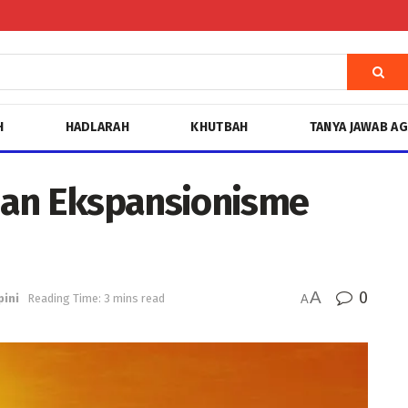
H
HADLARAH
KHUTBAH
TANYA JAWAB A
dan Ekspansionisme
A
0
pini
Reading Time: 3 mins read
A