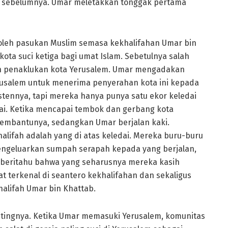
ar sebelumnya. Umar meletakkan tonggak pertama
leh pasukan Muslim semasa kekhalifahan Umar bin
ota suci ketiga bagi umat Islam. Sebetulnya salah
elah penaklukan kota Yerusalem. Umar mengadakan
rusalem untuk menerima penyerahan kota ini kepada
stennya, tapi mereka hanya punya satu ekor keledai
ai. Ketika mencapai tembok dan gerbang kota
pembantunya, sedangkan Umar berjalan kaki.
ifah adalah yang di atas keledai. Mereka buru-buru
ngeluarkan sumpah serapah kepada yang berjalan,
diberitahu bahwa yang seharusnya mereka kasih
at terkenal di seantero kekhalifahan dan sekaligus
halifah Umar bin Khattab.
entingnya. Ketika Umar memasuki Yerusalem, komunitas