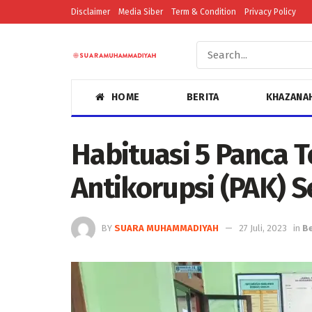
Disclaimer
Media Siber
Term & Condition
Privacy Policy
HOME
BERITA
KHAZANA
Habituasi 5 Panca T
Antikorupsi (PAK) S
BY
SUARA MUHAMMADIYAH
27 Juli, 2023
in
Be