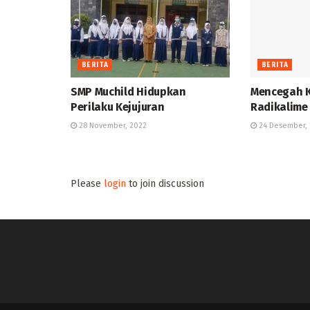
BERITA
BERITA
SMP Muchild Hidupkan
Mencegah K
Perilaku Kejujuran
Radikalime
28 November, 2022
24 Desember, 
Please
login
to join discussion