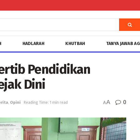
H
HADLARAH
KHUTBAH
TANYA JAWAB A
ertib Pendidikan
ejak Dini
A
0
rita
,
Opini
Reading Time: 1 min read
A