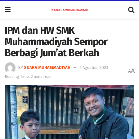
IPM dan HW SMK
Muhammadiyah Sempor
Berbagi Jum’at Berkah
BY
SUARA MUHAMMADIYAH
4 Agustus, 2023
A
A
Reading Time: 2 mins read