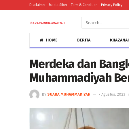
Disclaimer
Media Siber
Term & Condition
Privacy Policy
HOME
BERITA
KHAZANA
Merdeka dan Bangk
Muhammadiyah Be
BY
SUARA MUHAMMADIYAH
7 Agustus, 2023