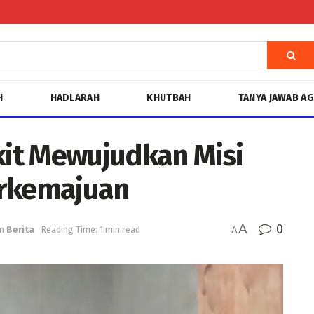
H
HADLARAH
KHUTBAH
TANYA JAWAB A
it Mewujudkan Misi
rkemajuan
A
0
in
Berita
Reading Time: 1 min read
A