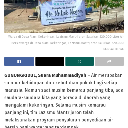
Warga di Desa Alami Kekeringan, Lazismu Mantrijeron Salurkan 220.000 Liter Air
BersihWarga di Desa Alami Kekeringan, Lazismu Mantrijeron Salurkan 220.000
Liter Air Bersih
GUNUNGKIDUL, Suara Muhammadiyah
– Air merupakan
sumber kehidupan dan kebutuhan pokok bagi setiap
manusia. Namun saat musim kemarau panjang tiba, ada
saudara-saudara kita yang berada di daerah yang
mengalami kekeringan. Selama musim kemarau
panjang ini, tim Lazismu Mantrijeron telah
melaksanakan program penyaluran penyediaan air
bersih bagi warga yang terdampak.