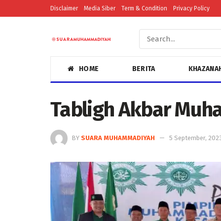
Disclaimer
Media Siber
Term & Condition
Privacy Policy
HOME
BERITA
KHAZANA
Tabligh Akbar Muh
BY
SUARA MUHAMMADIYAH
5 September, 202