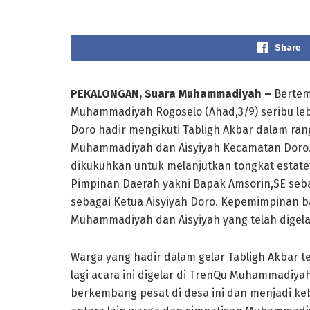
Share
PEKALONGAN, Suara Muhammadiyah –
Bertem
Muhammadiyah Rogoselo (Ahad,3/9) seribu l
Doro hadir mengikuti Tabligh Akbar dalam r
Muhammadiyah dan Aisyiyah Kecamatan Doro
dikukuhkan untuk melanjutkan tongkat estatef
Pimpinan Daerah yakni Bapak Amsorin,SE seb
sebagai Ketua Aisyiyah Doro. Kepemimpinan ba
Muhammadiyah dan Aisyiyah yang telah digel
Warga yang hadir dalam gelar Tabligh Akbar t
lagi acara ini digelar di TrenQu Muhammadiy
berkembang pesat di desa ini dan menjadi ke