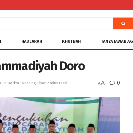
H
HADLARAH
KHUTBAH
TANYA JAWAB A
ammadiyah Doro
A
0
3
in
Berita
Reading Time: 2 mins read
A