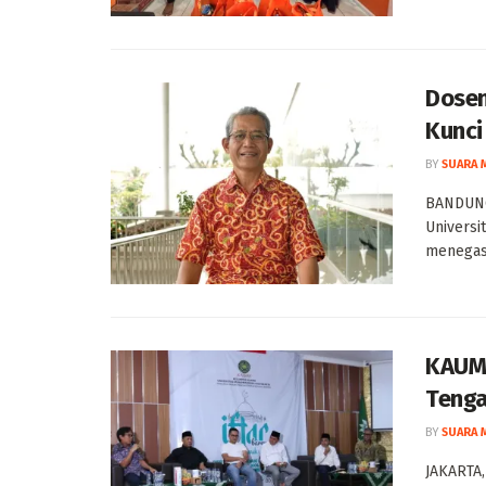
Dosen
Kunci
BY
SUARA 
BANDUNG
Univers
menegas
KAUMY
Tenga
BY
SUARA 
JAKARTA,