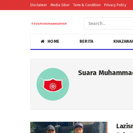
Disclaimer
Media Siber
Term & Condition
Privacy Policy
HOME
BERITA
KHAZANA
Suara Muhamma
Lazis