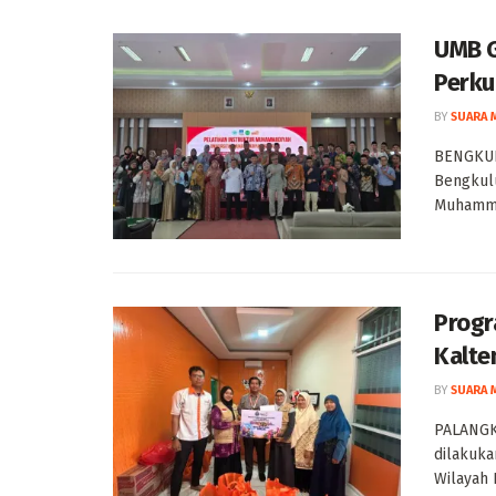
UMB G
Perku
BY
SUARA 
BENGKUL
Bengkulu
Muhammad
Progr
Kalt
BY
SUARA 
PALANGK
dilakuka
Wilayah 