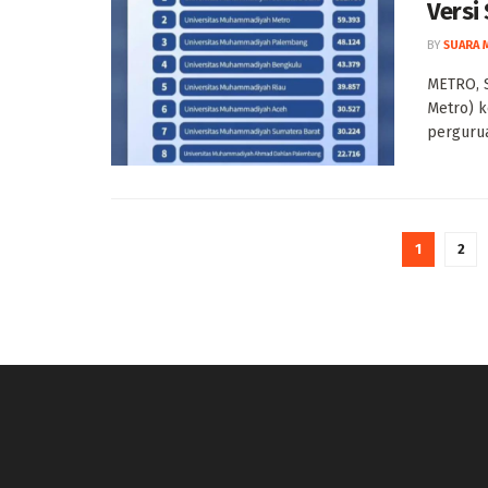
Versi
BY
SUARA 
METRO, 
Metro) k
pergurua
1
2