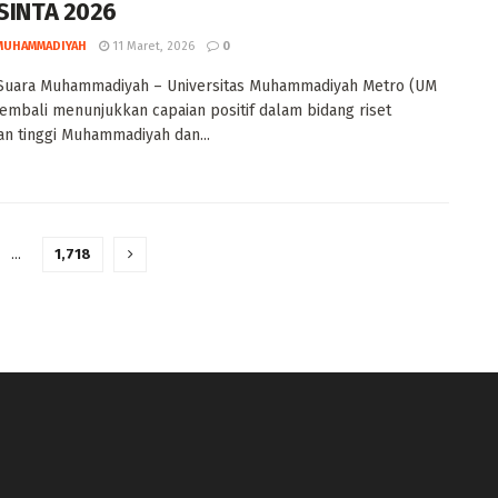
 SINTA 2026
MUHAMMADIYAH
11 Maret, 2026
0
Suara Muhammadiyah – Universitas Muhammadiyah Metro (UM
embali menunjukkan capaian positif dalam bidang riset
n tinggi Muhammadiyah dan...
…
1,718