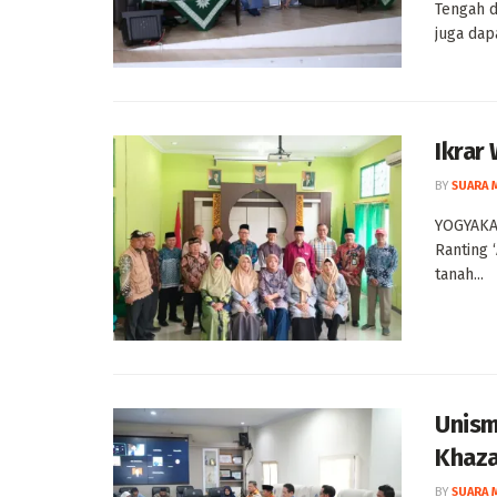
Tengah d
juga dapa
Ikrar
BY
SUARA 
YOGYAKAR
Ranting 
tanah...
Unism
Khaz
BY
SUARA 