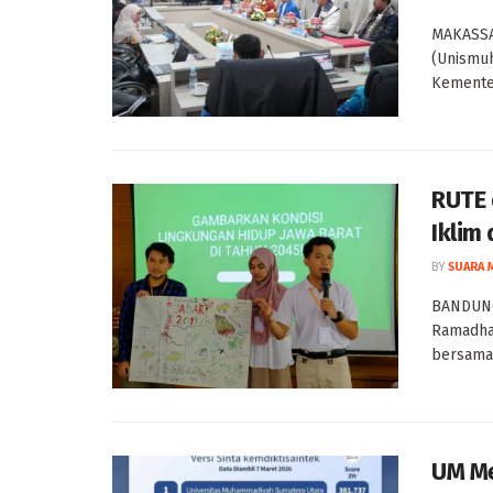
MAKASSA
(Unismu
Kementer
RUTE 
Iklim
BY
SUARA 
BANDUNG
Ramadhan
bersama 
UM Me