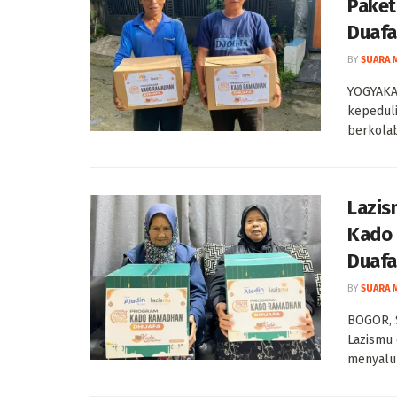
Paket
Duafa
BY
SUARA 
YOGYAKA
kepeduli
berkolab
Lazis
Kado 
Duafa
BY
SUARA 
BOGOR, 
Lazismu 
menyalur