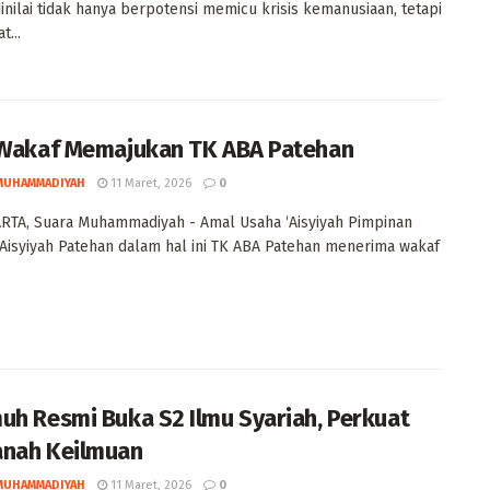
inilai tidak hanya berpotensi memicu krisis kemanusiaan, tetapi
t...
 Wakaf Memajukan TK ABA Patehan
MUHAMMADIYAH
11 Maret, 2026
0
TA, Suara Muhammadiyah - Amal Usaha ‘Aisyiyah Pimpinan
‘Aisyiyah Patehan dalam hal ini TK ABA Patehan menerima wakaf
uh Resmi Buka S2 Ilmu Syariah, Perkuat
anah Keilmuan
MUHAMMADIYAH
11 Maret, 2026
0