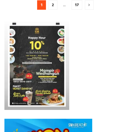
1
2
…
17