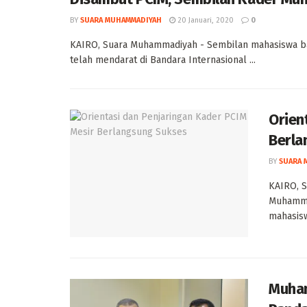
BY
SUARA MUHAMMADIYAH
20 Januari, 2020
0
KAIRO, Suara Muhammadiyah - Sembilan mahasiswa bar
telah mendarat di Bandara Internasional ...
Orien
Berla
BY
SUARA 
KAIRO, 
Muhamma
mahasisw
Muham