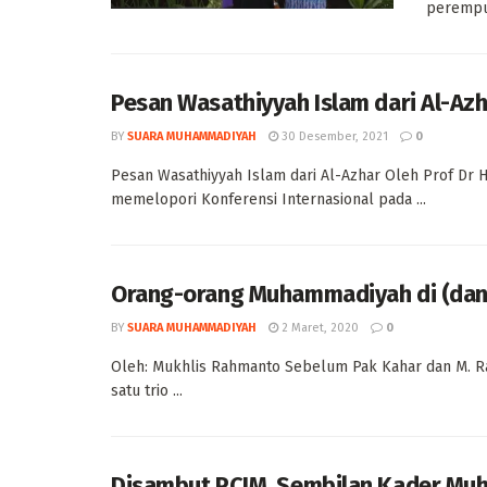
perempua
Pesan Wasathiyyah Islam dari Al-Az
BY
SUARA MUHAMMADIYAH
30 Desember, 2021
0
Pesan Wasathiyyah Islam dari Al-Azhar Oleh Prof Dr H 
memelopori Konferensi Internasional pada ...
Orang-orang Muhammadiyah di (dan)
BY
SUARA MUHAMMADIYAH
2 Maret, 2020
0
Oleh: Mukhlis Rahmanto Sebelum Pak Kahar dan M. Rasji
satu trio ...
Disambut PCIM, Sembilan Kader Muh