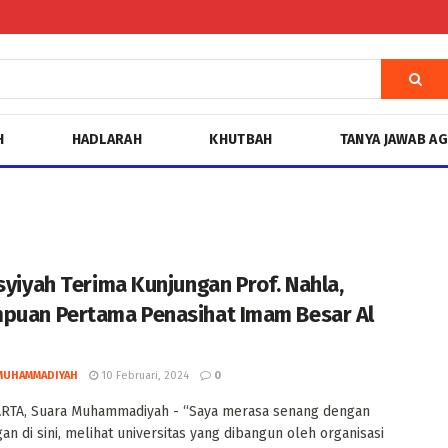
H
HADLARAH
KHUTBAH
TANYA JAWAB A
isyiyah Terima Kunjungan Prof. Nahla,
puan Pertama Penasihat Imam Besar Al
MUHAMMADIYAH
10 Februari, 2024
0
RTA, Suara Muhammadiyah - “Saya merasa senang dengan
an di sini, melihat universitas yang dibangun oleh organisasi