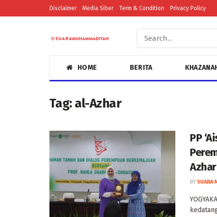
Disclaimer
Media Siber
Term & Condition
Privacy Policy
HOME
BERITA
KHAZANA
Tag:
al-Azhar
PP ‘A
Perem
Azhar
BY
SUARA 
YOGYAKA
kedatang