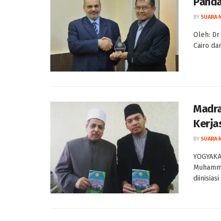
Panda
BY
SUARA 
Oleh: Dr
Cairo da
Madra
Kerja
BY
SUARA 
YOGYAKA
Muhamma
diinisias