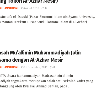
ng Tokoh Al-Azhar Mesir)
MUHAMMADIYAH
6 April, 2018
0
 Mustafa el-Dasuki (Pakar Ekonomi Islam Ain Syams University,
n Mantan Direktur Pusat Studi Ekonomi Islam di Al-Azhar) ...
sah Mu’allimin Muhammadiyah Jalin
sama dengan Al-Azhar Mesir
MUHAMMADIYAH
26 Desember, 2016
0
RTA, Suara Muhammadiyah-Madrasah Mu’allimin
diyah Yogyakarta merupakan salah satu sekolah kader yang
i langsung oleh Kyai Haji Ahmad Dahlan, pada ...