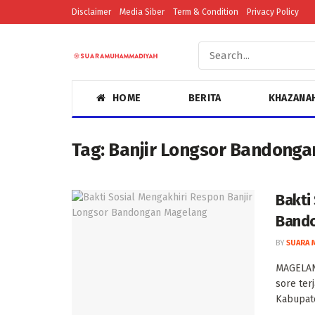
Disclaimer
Media Siber
Term & Condition
Privacy Policy
HOME
BERITA
KHAZANA
Tag:
Banjir Longsor Bandonga
Bakti
Band
BY
SUARA 
MAGELANG
sore ter
Kabupate