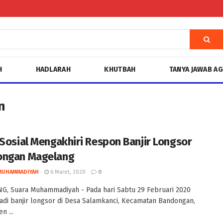
H
HADLARAH
KHUTBAH
TANYA JAWAB A
n
 Sosial Mengakhiri Respon Banjir Longsor
ongan Magelang
MUHAMMADIYAH
6 Maret, 2020
0
, Suara Muhammadiyah - Pada hari Sabtu 29 Februari 2020
jadi banjir longsor di Desa Salamkanci, Kecamatan Bandongan,
n ...