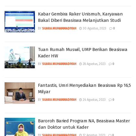
Kabar Gembira Raker Unismuh, Karyawan
Bakal Diberi Beasiswa Melanjutkan Studi
BY
SUARA MUHAMMADIYAH
30 Agustus, 2023
0
Tuan Rumah Muswil, UMP Berikan Beasiswa
Kader HW
BY
SUARA MUHAMMADIYAH
28 Agustus, 2023
0
Fantastis, Umri Menyediakan Beasiswa Rp 16,5
Milyar
BY
SUARA MUHAMMADIYAH
26 Agustus, 2023
0
Baroroh Baried Program NA, Beasiswa Master
dan Doktor untuk Kader
BY
SUARA MUHAMMADIYAH
12 Agustus, 2023
0