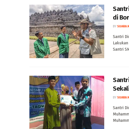
Santr
di Bo
BY
SUARA 
Santri D
Lakukan
Santri SM
Santr
Sekal
BY
SUARA 
Santri D
Muhammad
Muhammad