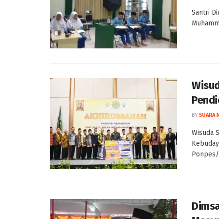
Santri D
Muhammad
Wisud
Pendi
BY
SUARA 
Wisuda S
Kebuday
Ponpes/S
Dimsa