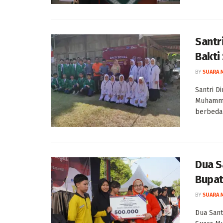
Santr
Bakti
BY
SUARA 
Santri D
Muhamma
berbeda .
Dua S
Bupat
BY
SUARA 
Dua Sant