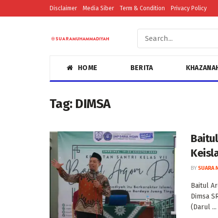
Disclaimer
Media Siber
Term & Condition
Privacy Policy
HOME
BERITA
KHAZANA
Tag:
DIMSA
Baitu
Keisl
BY
SUARA 
Baitul A
Dimsa S
(Darul ...