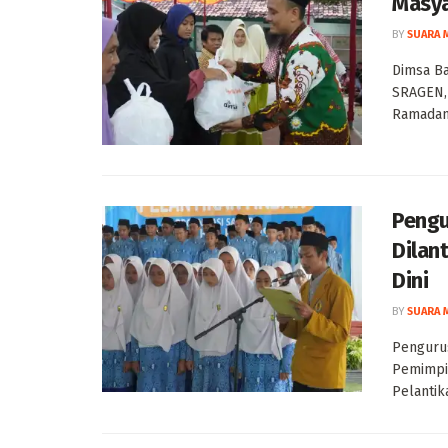
Masya
BY
SUARA 
Dimsa B
SRAGEN,
Ramadan 
Pengu
Dilan
Dini
BY
SUARA 
Pengurus
Pemimpi
Pelantika