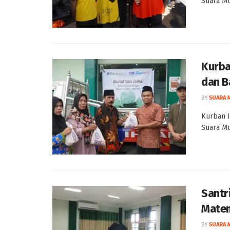
Suara Mu
Kurba
dan B
BY
SUARA 
Kurban I
Suara M
Santr
Matem
BY
SUARA 