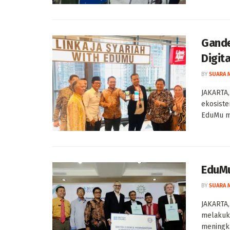
Gande
Digit
BY
SUARA 
JAKARTA
ekosist
EduMu me
EduMu
BY
SUARA 
JAKARTA
melakuk
meningka