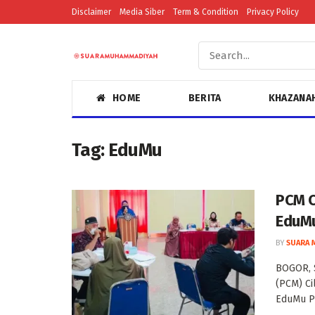
Disclaimer
Media Siber
Term & Condition
Privacy Policy
HOME
BERITA
KHAZANA
Tag:
EduMu
PCM C
EduM
BY
SUARA 
BOGOR, 
(PCM) Ci
EduMu Pe