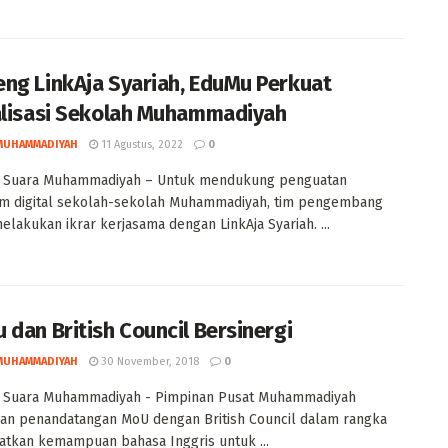
ng LinkAja Syariah, EduMu Perkuat
alisasi Sekolah Muhammadiyah
MUHAMMADIYAH
11 Agustus, 2022
0
, Suara Muhammadiyah – Untuk mendukung penguatan
em digital sekolah-sekolah Muhammadiyah, tim pengembang
lakukan ikrar kerjasama dengan LinkAja Syariah. ...
 dan British Council Bersinergi
MUHAMMADIYAH
30 November, 2018
0
, Suara Muhammadiyah - Pimpinan Pusat Muhammadiyah
an penandatangan MoU dengan British Council dalam rangka
tkan kemampuan bahasa Inggris untuk ...