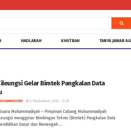
H
HADLARAH
KHUTBAH
TANYA JAWAB A
ileungsi Gelar Bimtek Pangkalan Data
u
MUHAMMADIYAH
17 September, 2022
0
Suara Muhammadiyah – Pimpinan Cabang Muhammadiyah
leungsi menggelar Bimbingan Teknis (Bimtek) Pangkalan Data
ndidikan Dasar dan Menengah ...