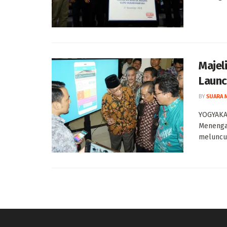
Majel
Launc
BY
SUARA 
YOGYAKAR
Menenga
meluncur