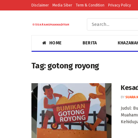
Disclaimer
Media Siber
Term & Condition
Privacy Policy
HOME
BERITA
KHAZANA
Tag:
gotong royong
Kesad
BY
SUARA 
Judul: B
Muahamma
Kehidupa