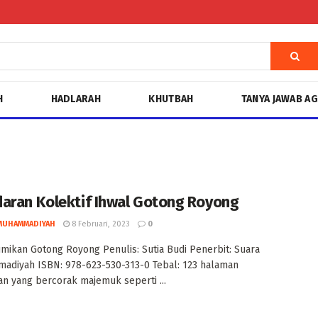
H
HADLARAH
KHUTBAH
TANYA JAWAB A
aran Kolektif Ihwal Gotong Royong
MUHAMMADIYAH
8 Februari, 2023
0
umikan Gotong Royong Penulis: Sutia Budi Penerbit: Suara
diyah ISBN: 978-623-530-313-0 Tebal: 123 halaman
n yang bercorak majemuk seperti ...