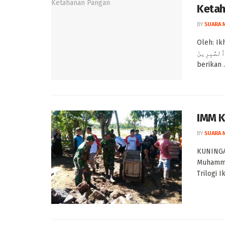
Ketah
BY
SUARA 
Oleh: Ikhwanushoffa ِ وَنَقْصٍ مِّنَ
ِّرِ ٱلصَّٰبِرِينَ
berikan .
IMM K
BY
SUARA 
KUNINGA
Muhamma
Trilogi 