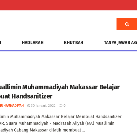
H
HADLARAH
KHUTBAH
TANYA JAWAB A
allimin Muhammadiyah Makassar Belajar
at Handsanitizer
MUHAMMADIYAH
30 Januari, 2022
0
limin Muhammadiyah Makassar Belajar Membuat Handsanitizer
R, Suara Muhammadiyah - Madrasah Aliyah (MA) Muallimin
iyah Cabang Makassar dilatih membuat ...