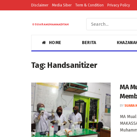
Disclaimer
Media Siber
Term & Condition
Privacy Policy
HOME
BERITA
KHAZANA
Tag:
Handsanitizer
MA Mu
Membu
BY
SUARA 
MA Mual
MAKASSA
Muhammad