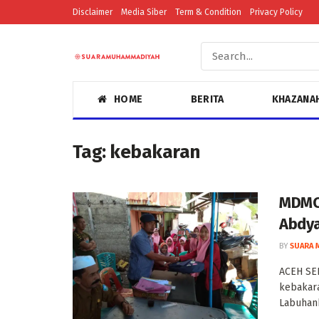
Disclaimer
Media Siber
Term & Condition
Privacy Policy
HOME
BERITA
KHAZANA
Tag:
kebakaran
MDMC
Abdya
BY
SUARA 
ACEH SE
kebakara
Labuhanh