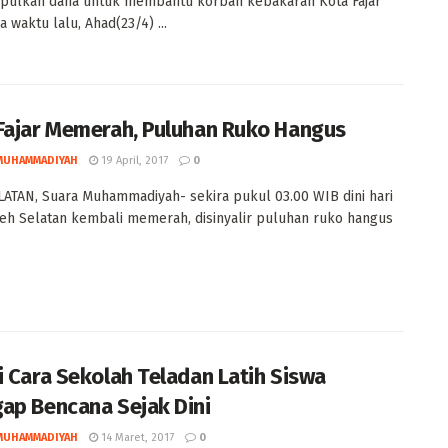
ulkan dana untuk membantu korban kebakaran Kota Fajar
 waktu lalu, Ahad(23/4) ...
Fajar Memerah, Puluhan Ruko Hangus
MUHAMMADIYAH
19 April, 2017
0
ATAN, Suara Muhammadiyah- sekira pukul 03.00 WIB dini hari
ceh Selatan kembali memerah, disinyalir puluhan ruko hangus
.
i Cara Sekolah Teladan Latih Siswa
ap Bencana Sejak Dini
MUHAMMADIYAH
14 Maret, 2017
0