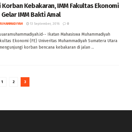
i Korban Kebakaran, IMM Fakultas Ekonomi
Gelar IMM Bakti Amal
MUHAMMADIYAH
13 September, 2016
0
suaramuhammadiyah.id-- Ikatan Mahasiswa Muhammadiyah
kultas Ekonomi (FE) Univeritas Muhammadiyah Sumatera Utara
engunjungi korban bencana kebakaran di jalan ...
1
2
3