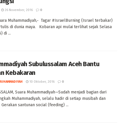
ungsi
26 November, 2016
0
uara Muhammadiyah,- Tagar #IsraelBurning (Israel terbakar)
rtulis di dunia maya. Kobaran api mulai terlihat sejak Selasa
 di ...
madiyah Subulussalam Aceh Bantu
n Kebakaran
MUHAMMADIYAH
10 Oktober, 2016
0
SALAM, Suara Muhammadiyah—Sudah menjadi bagian dari
ngkah Muhammadiyah, selalu hadir di setiap musibah dan
 Gerakan santunan social (feeding) ...