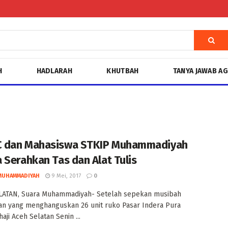
H
HADLARAH
KHUTBAH
TANYA JAWAB A
 dan Mahasiswa STKIP Muhammadiyah
 Serahkan Tas dan Alat Tulis
MUHAMMADIYAH
9 Mei, 2017
0
LATAN, Suara Muhammadiyah- Setelah sepekan musibah
n yang menghanguskan 26 unit ruko Pasar Indera Pura
aji Aceh Selatan Senin ...