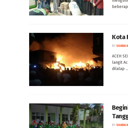
mengump
beberapa
Kota 
BY
SUARA 
ACEH SEL
langit A
dilalap ..
Begin
Tangg
BY
SUARA 