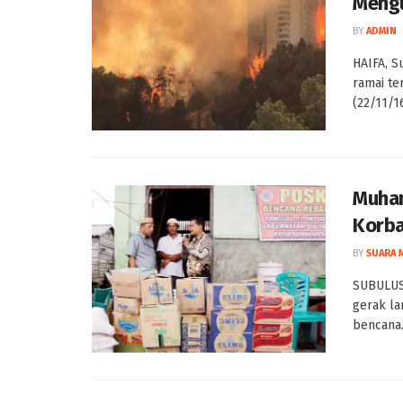
Meng
BY
ADMIN
HAIFA, S
ramai te
(22/11/16)
Muham
Korba
BY
SUARA 
SUBULUS
gerak la
bencana.