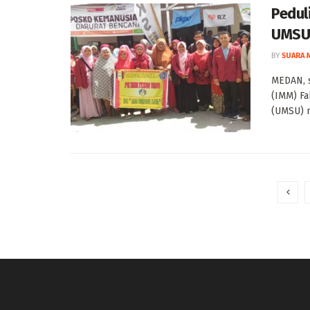
Pedul
UMSU 
BY
SUARA 
MEDAN, 
(IMM) Fa
(UMSU) m