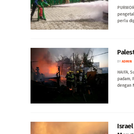
PURWORE
pengeta
perlu di
Pales
BY
ADMIN
HAIFA, S
padam, P
dengan N
Israe