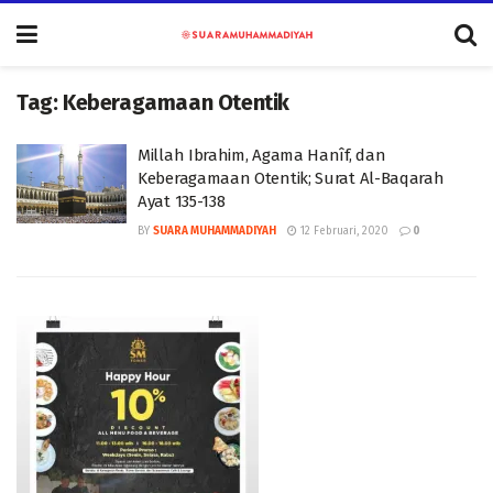
Tag:
Keberagamaan Otentik
Millah Ibrahim, Agama Hanîf, dan
Keberagamaan Otentik; Surat Al-Baqarah
Ayat 135-138
BY
SUARA MUHAMMADIYAH
12 Februari, 2020
0