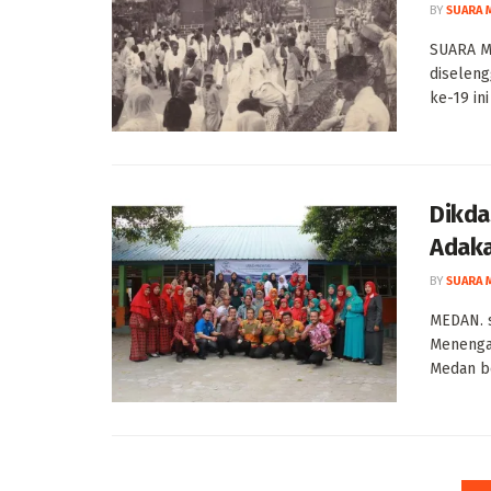
BY
SUARA 
SUARA M
diseleng
ke-19 in
Dikda
Adaka
BY
SUARA 
MEDAN. 
Menenga
Medan be