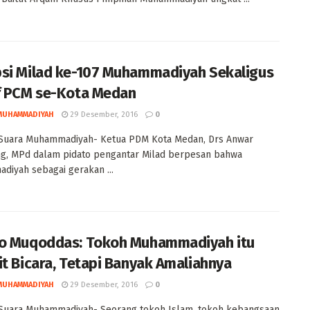
si Milad ke-107 Muhammadiyah Sekaligus
f PCM se-Kota Medan
MUHAMMADIYAH
29 Desember, 2016
0
Suara Muhammadiyah- Ketua PDM Kota Medan, Drs Anwar
g, MPd dalam pidato pengantar Milad berpesan bahwa
iyah sebagai gerakan ...
o Muqoddas: Tokoh Muhammadiyah itu
it Bicara, Tetapi Banyak Amaliahnya
MUHAMMADIYAH
29 Desember, 2016
0
Suara Muhammadiyah- Seorang tokoh Islam, tokoh kebangsaan