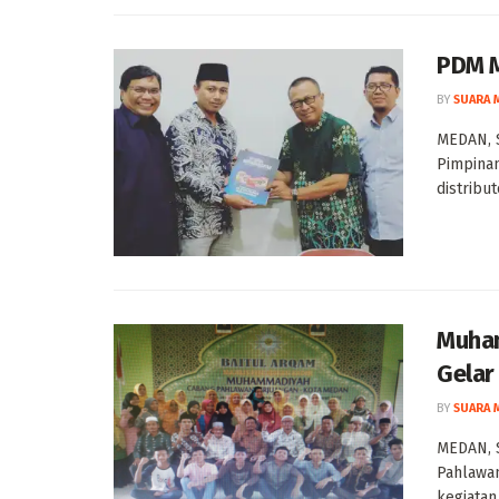
PDM M
BY
SUARA 
MEDAN, 
Pimpina
distribut
Muham
Gelar
BY
SUARA 
MEDAN, 
Pahlawa
kegiatan