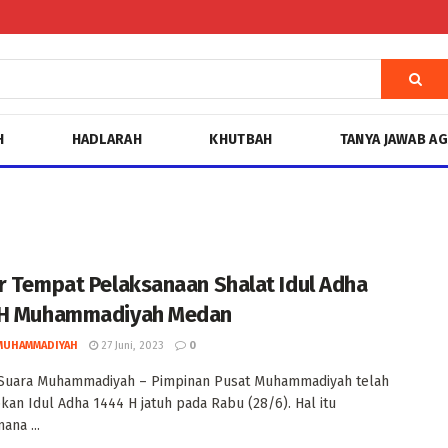
H
HADLARAH
KHUTBAH
TANYA JAWAB A
r Tempat Pelaksanaan Shalat Idul Adha
 H Muhammadiyah Medan
MUHAMMADIYAH
27 Juni, 2023
0
Suara Muhammadiyah – Pimpinan Pusat Muhammadiyah telah
an Idul Adha 1444 H jatuh pada Rabu (28/6). Hal itu
ana ...