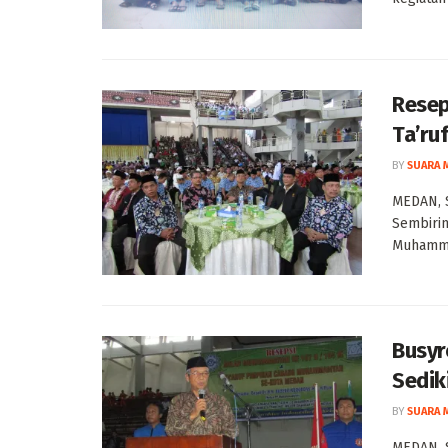
Resep
Ta’ru
BY
SUARA 
MEDAN, 
Sembirin
Muhammad
Busyr
Sedik
BY
SUARA 
MEDAN, 