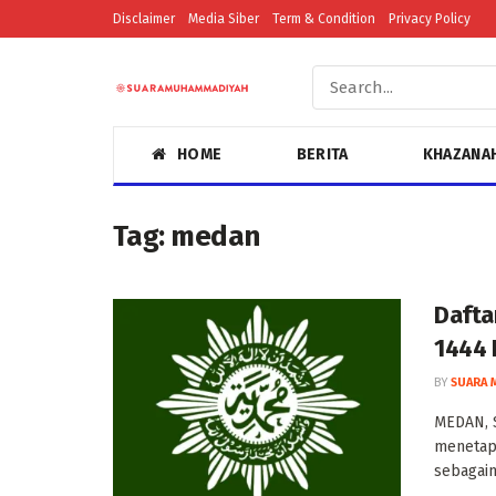
Disclaimer
Media Siber
Term & Condition
Privacy Policy
HOME
BERITA
KHAZANA
Tag:
medan
Dafta
1444
BY
SUARA 
MEDAN, 
menetapk
sebagaim