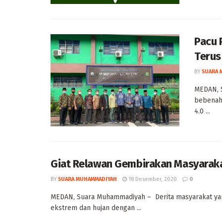
Pacu 
Terus
BY
SUARA 
MEDAN, 
bebenah 
4.0 ...
Giat Relawan Gembirakan Masyaraka
BY
SUARA MUHAMMADIYAH
18 Desember, 2020
0
MEDAN, Suara Muhammadiyah – Derita masyarakat yang 
ekstrem dan hujan dengan ...