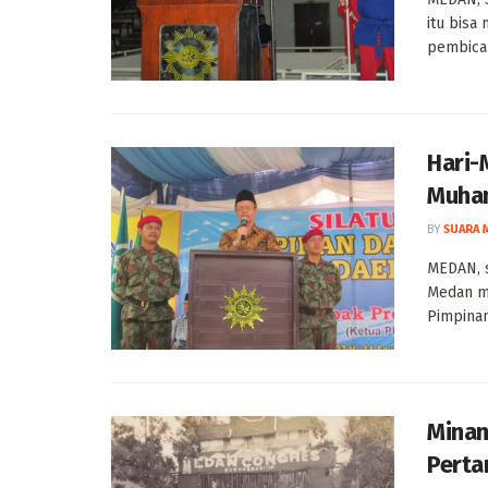
itu bisa
pembicara
Hari-
Muha
BY
SUARA 
MEDAN, 
Medan m
Pimpinan
Mina
Perta