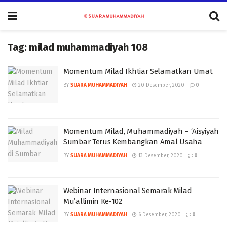
Tag:
milad muhammadiyah 108
Momentum Milad Ikhtiar Selamatkan Umat
BY
SUARA MUHAMMADIYAH
20 Desember, 2020
0
Momentum Milad, Muhammadiyah – ‘Aisyiyah
Sumbar Terus Kembangkan Amal Usaha
BY
SUARA MUHAMMADIYAH
13 Desember, 2020
0
Webinar Internasional Semarak Milad
Mu’allimin Ke-102
BY
SUARA MUHAMMADIYAH
6 Desember, 2020
0