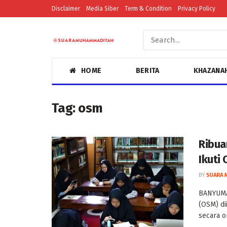
Disclaimer
Media Siber
Term & Condition
Privacy Policy
HOME
BERITA
KHAZANA
Tag:
osm
Ribua
Ikuti
BY
SUARA 
BANYUMA
(OSM) di
secara o