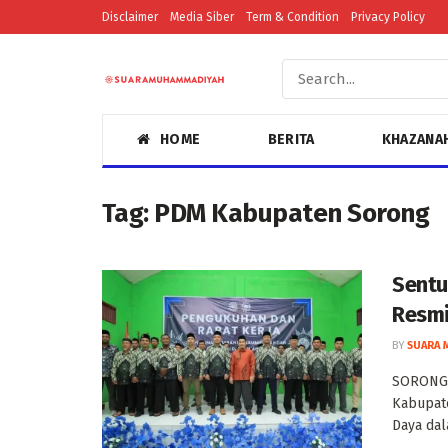
Disclaimer
Media Siber
Term & Condition
Privacy Policy
HOME
BERITA
KHAZANA
Tag:
PDM Kabupaten Sorong
Sentu
Resmi
BY
SUARA 
SORONG,
Kabupat
Daya dal