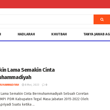
H
HADLARAH
KHUTBAH
TANYA JAWAB A
in Lama Semakin Cinta
uhammadiyah
MUHAMMADIYAH
8 Mei, 2023
0
 Lama Semakin Cinta Bermuhammadiyah Sebuah Coretan
 MPI PDM Kabupaten Tegal Masa Jabatan 2015-2022 Oleh:
riyadi Suatu ketika ...