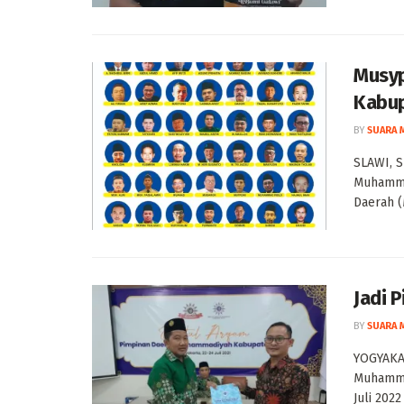
Musyp
Kabup
BY
SUARA 
SLAWI, 
Muhamma
Daerah 
Jadi 
BY
SUARA 
YOGYAKA
Muhammad
Juli 2022