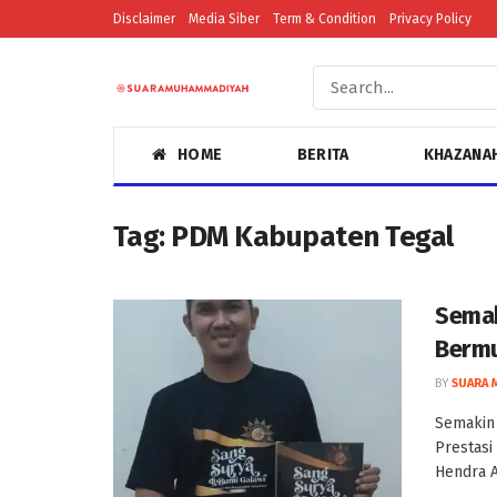
Disclaimer
Media Siber
Term & Condition
Privacy Policy
HOME
BERITA
KHAZANA
Tag:
PDM Kabupaten Tegal
Semak
Berm
BY
SUARA 
Semakin
Prestasi
Hendra Ap