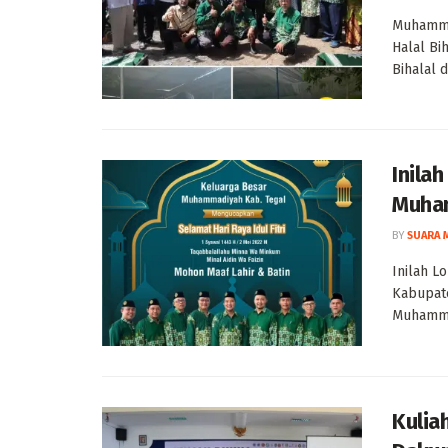
Muhamma
Halal Bi
Bihalal 
Inilah
Muha
BY
SUARA 
Inilah L
Kabupat
Muhammad
Kulia