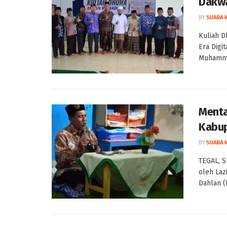
Dakwa
BY
SUARA 
Kuliah 
Era Digi
Muhammad
Menta
Kabup
BY
SUARA 
TEGAL, S
oleh Laz
Dahlan (P