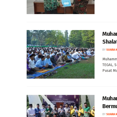
Muham
Shala
BY
SUARA 
Muhammad
TEGAL, 
Pusat Mu
Muham
Bermu
BY
SUARA 