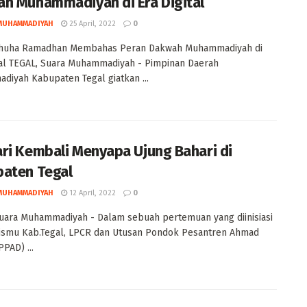
h Muhammadiyah di Era Digital
MUHAMMADIYAH
25 April, 2022
0
Dhuha Ramadhan Membahas Peran Dakwah Muhammadiyah di
tal TEGAL, Suara Muhammadiyah - Pimpinan Daerah
iyah Kabupaten Tegal giatkan ...
ri Kembali Menyapa Ujung Bahari di
aten Tegal
MUHAMMADIYAH
12 April, 2022
0
uara Muhammadiyah - Dalam sebuah pertemuan yang diinisiasi
ismu Kab.Tegal, LPCR dan Utusan Pondok Pesantren Ahmad
PAD) ...