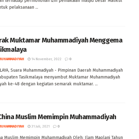
n terhadap permohonan izin pemakaian masjid besar Malikul
ntuk pelaksanaan ...
rak Muktamar Muhammadiyah Menggema
sikmalaya
MUHAMMADIYAH
14 November, 2022
0
LAYA, Suara Muhammadiyah - Pimpinan Daerah Muhammadiyah
abupaten Tasikmalaya menyambut Muktamar Muhammadiyah
iyah ke-48 dengan kegiatan semarak muktamar. ...
China Muslim Memimpin Muhammadiyah
MUHAMMADIYAH
31 Juli, 2021
0
ina Muslim Memimpin Muhammadiyah Oleh: Ilam Maolani Tahun