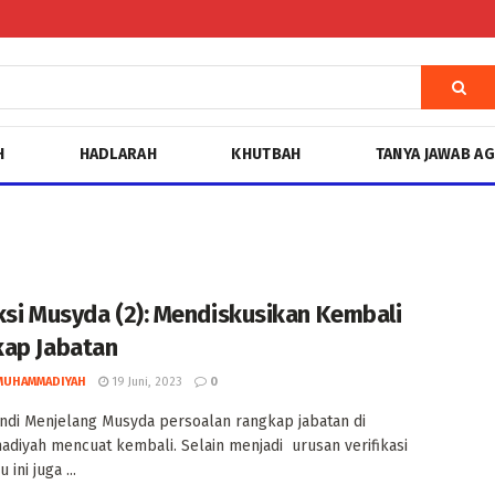
H
HADLARAH
KHUTBAH
TANYA JAWAB A
ksi Musyda (2): Mendiskusikan Kembali
ap Jabatan
MUHAMMADIYAH
19 Juni, 2023
0
andi Menjelang Musyda persoalan rangkap jabatan di
iyah mencuat kembali. Selain menjadi urusan verifikasi
u ini juga ...