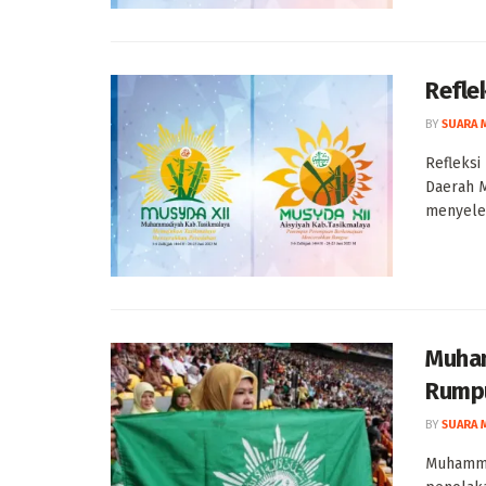
Refle
BY
SUARA 
Refleksi
Daerah 
menyelen
Muham
Rump
BY
SUARA 
Muhamma