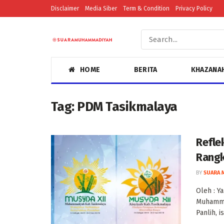
Disclaimer
Media Siber
Term & Condition
Privacy Policy
HOME
BERITA
KHAZANA
Tag:
PDM Tasikmalaya
Refle
Rangk
BY
SUARA 
Oleh : Y
Muhammad
Panlih, is