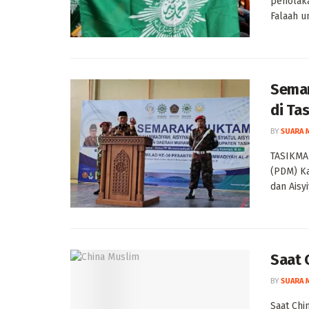
penolaka
Falaah u
Sema
di Ta
BY
SUARA 
TASIKMA
(PDM) K
dan Aisy
Saat 
BY
SUARA 
Saat Ch