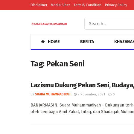
Disclaimer
Media Siber
Term & Condition
Privacy Policy
HOME
BERITA
KHAZANA
Tag:
Pekan Seni
Lazismu Dukung Pekan Seni, Budaya
BY
SUARA MUHAMMADIYAH
9 November, 2021
0
BANJARMASIN, Suara Muhammadiyah - Dukungan terha
oleh Lembaga Amil Zakat, Infaq, dan Shadaqah Muhamm