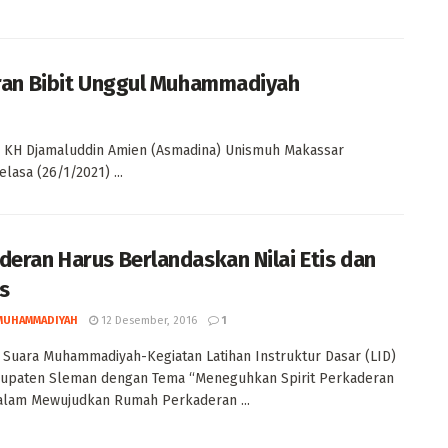
an Bibit Unggul Muhammadiyah
KH Djamaluddin Amien (Asmadina) Unismuh Makassar
lasa (26/1/2021) ...
deran Harus Berlandaskan Nilai Etis dan
is
MUHAMMADIYAH
12 Desember, 2016
1
Suara Muhammadiyah-Kegiatan Latihan Instruktur Dasar (LID)
upaten Sleman dengan Tema “Meneguhkan Spirit Perkaderan
alam Mewujudkan Rumah Perkaderan ...