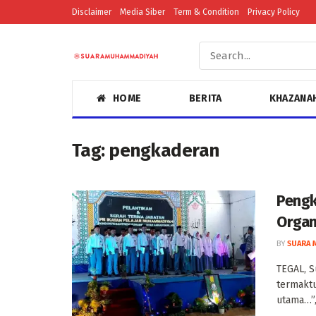
Disclaimer
Media Siber
Term & Condition
Privacy Policy
HOME
BERITA
KHAZANA
Tag:
pengkaderan
Pengk
Organ
BY
SUARA 
TEGAL, S
termaktu
utama…”, 