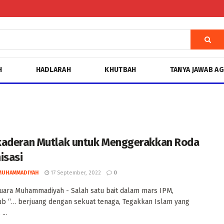
H
HADLARAH
KHUTBAH
TANYA JAWAB A
aderan Mutlak untuk Menggerakkan Roda
isasi
MUHAMMADIYAH
17 September, 2022
0
uara Muhammadiyah - Salah satu bait dalam mars IPM,
b “… berjuang dengan sekuat tenaga, Tegakkan Islam yang
...