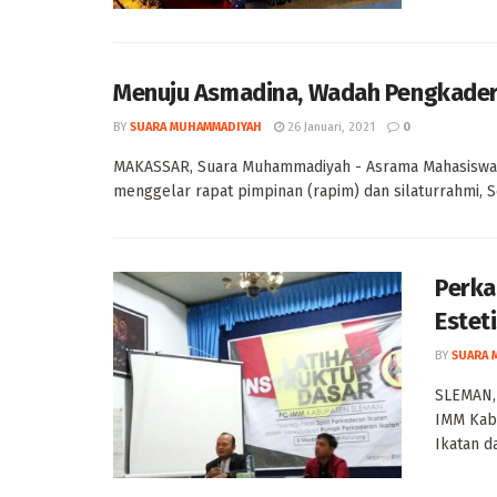
Menuju Asmadina, Wadah Pengkader
BY
SUARA MUHAMMADIYAH
26 Januari, 2021
0
MAKASSAR, Suara Muhammadiyah - Asrama Mahasiswa 
menggelar rapat pimpinan (rapim) dan silaturrahmi, Se
Perka
Estet
BY
SUARA 
SLEMAN, 
IMM Kab
Ikatan d