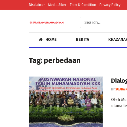
Disclaimer
Media Siber
Term & Condition
Privacy Policy
HOME
BERITA
KHAZANA
Tag:
perbedaan
Dialo
BY
SUARA 
Oleh Muh
ulama te