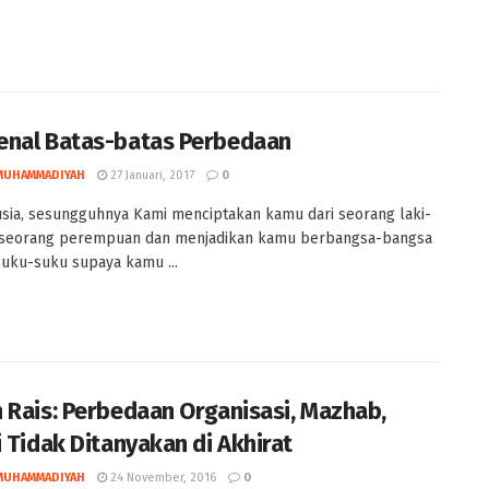
nal Batas-batas Perbedaan
MUHAMMADIYAH
27 Januari, 2017
0
sia, sesungguhnya Kami menciptakan kamu dari seorang laki-
n seorang perempuan dan menjadikan kamu berbangsa-bangsa
uku-suku supaya kamu ...
 Rais: Perbedaan Organisasi, Mazhab,
i Tidak Ditanyakan di Akhirat
MUHAMMADIYAH
24 November, 2016
0