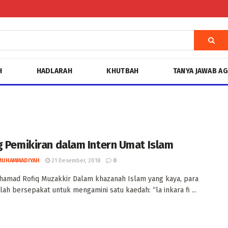
H
HADLARAH
KHUTBAH
TANYA JAWAB A
g Pemikiran dalam Intern Umat Islam
MUHAMMADIYAH
21 Desember, 2018
0
amad Rofiq Muzakkir Dalam khazanah Islam yang kaya, para
lah bersepakat untuk mengamini satu kaedah: “la inkara fi ...