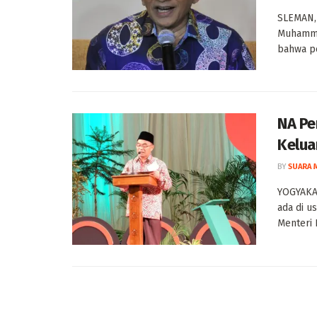
SLEMAN,
Muhamma
bahwa pe
NA Pe
Kelua
BY
SUARA 
YOGYAKA
ada di u
Menteri 