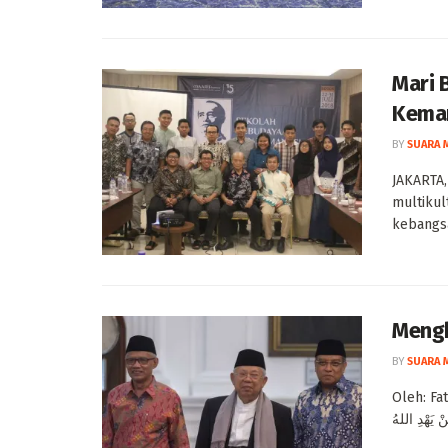
Mari 
Kema
BY
SUARA 
JAKARTA
multikul
kebangsa
Mengh
BY
SUARA 
Oleh: Fathur Rijal َغْفِرُهُ, وَ نَعُوْذُبِاللهِ مِنْ