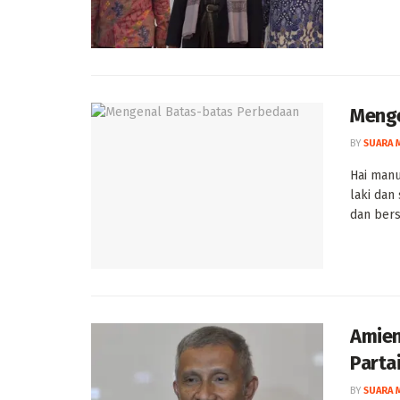
Menge
BY
SUARA 
Hai manu
laki da
dan bers
Amien
Parta
BY
SUARA 