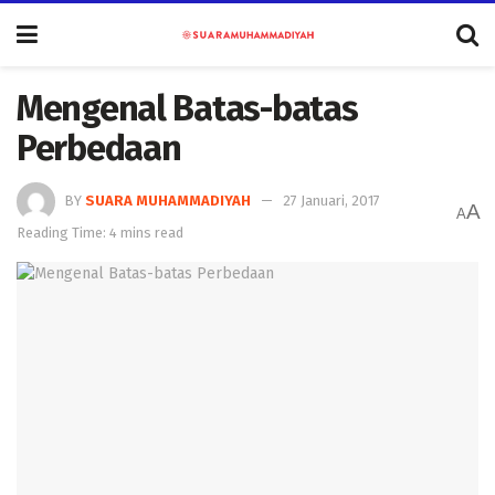
Mengenal Batas-batas
Perbedaan
BY
SUARA MUHAMMADIYAH
27 Januari, 2017
A
A
Reading Time: 4 mins read