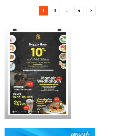
1
2
…
4