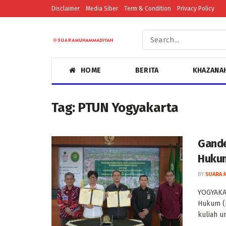
Disclaimer
Media Siber
Term & Condition
Privacy Policy
HOME
BERITA
KHAZANA
Tag:
PTUN Yogyakarta
Gande
Huku
BY
SUARA 
YOGYAKA
Hukum (
kuliah u