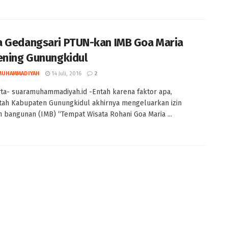
 Gedangsari PTUN-kan IMB Goa Maria
ening Gunungkidul
MUHAMMADIYAH
14 Juli, 2016
2
ta- suaramuhammadiyah.id -Entah karena faktor apa,
ah Kabupaten Gunungkidul akhirnya mengeluarkan izin
n bangunan (IMB) “Tempat Wisata Rohani Goa Maria ...