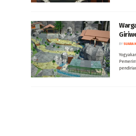
Warga
Giriw
BY
SUARA 
Yogyakar
Pemerint
pendiria