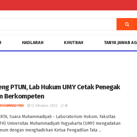
H
HADLARAH
KHUTBAH
TANYA JAWAB A
ng PTUN, Lab Hukum UMY Cetak Penegak
m Berkompeten
MUHAMMADIYAH
12 Oktober, 2022
0
RTA, Suara Muhammadiyah - Laboratorium Hukum, Fakultas
FH) Universitas Muhammadiyah Yogyakarta (UMY) mengadakan
mum dengan menghadirkan Ketua Pengadilan Tata ...