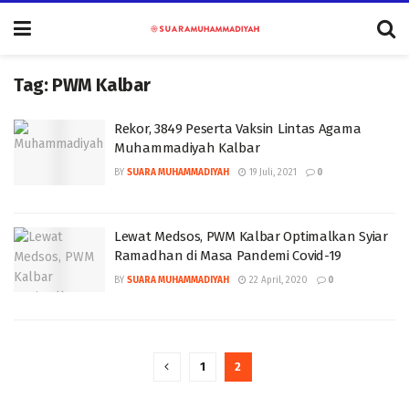
Tag:
PWM Kalbar
Rekor, 3849 Peserta Vaksin Lintas Agama
Muhammadiyah Kalbar
BY
SUARA MUHAMMADIYAH
19 Juli, 2021
0
Lewat Medsos, PWM Kalbar Optimalkan Syiar
Ramadhan di Masa Pandemi Covid-19
BY
SUARA MUHAMMADIYAH
22 April, 2020
0
1
2