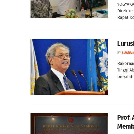
YOGYAKAR
Direktu
Rapat Ko
Lurus
BY
SUARA 
Rakorna
Tinggi Ai
bersilatu
Prof. 
Memba