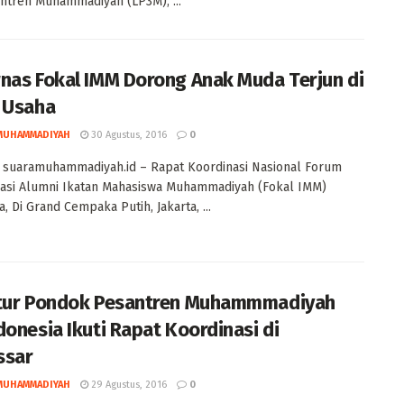
tren Muhammadiyah (LP3M), ...
nas Fokal IMM Dorong Anak Muda Terjun di
 Usaha
MUHAMMADIYAH
30 Agustus, 2016
0
 suaramuhammadiyah.id – Rapat Koordinasi Nasional Forum
asi Alumni Ikatan Mahasiswa Muhammadiyah (Fokal IMM)
, Di Grand Cempaka Putih, Jakarta, ...
tur Pondok Pesantren Muhammmadiyah
donesia Ikuti Rapat Koordinasi di
ssar
MUHAMMADIYAH
29 Agustus, 2016
0