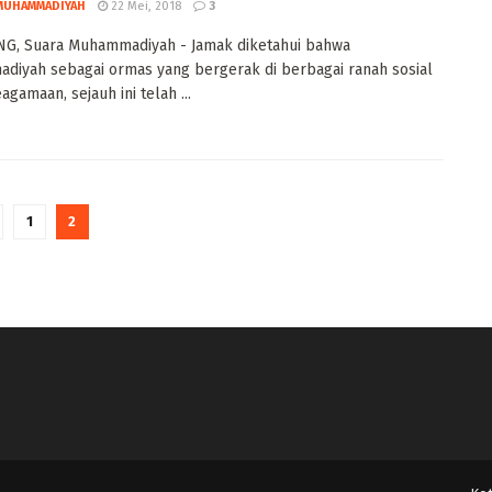
MUHAMMADIYAH
22 Mei, 2018
3
G, Suara Muhammadiyah - Jamak diketahui bahwa
iyah sebagai ormas yang bergerak di berbagai ranah sosial
agamaan, sejauh ini telah ...
1
2