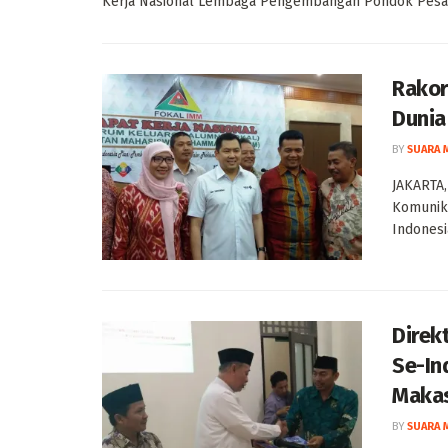
Kerja Nasional Lembaga Pengembangan Pondok Pesan
Rakor
Dunia
BY
SUARA 
JAKARTA,
Komunik
Indonesia
Direk
Se-In
Maka
BY
SUARA 