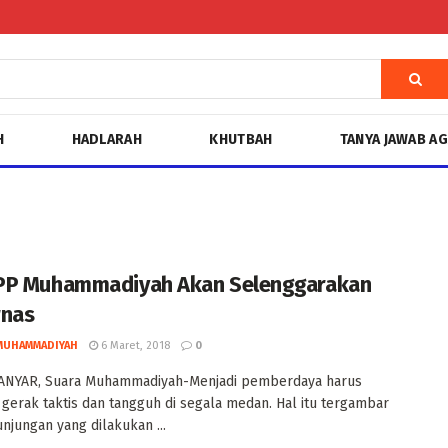
H
HADLARAH
KHUTBAH
TANYA JAWAB A
PP Muhammadiyah Akan Selenggarakan
rnas
MUHAMMADIYAH
6 Maret, 2018
0
NYAR, Suara Muhammadiyah-Menjadi pemberdaya harus
 gerak taktis dan tangguh di segala medan. Hal itu tergambar
njungan yang dilakukan ...