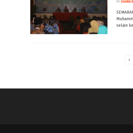
BY
SUARA 
SEMARAN
Muhammad
selain ke