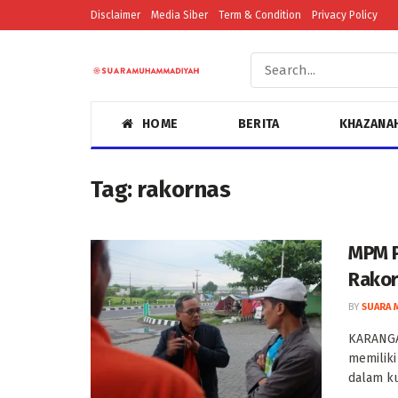
Disclaimer
Media Siber
Term & Condition
Privacy Policy
HOME
BERITA
KHAZANA
Tag:
rakornas
MPM 
Rako
BY
SUARA 
KARANGA
memiliki
dalam ku